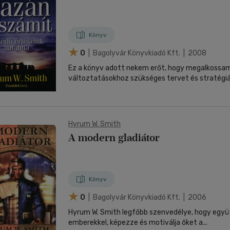
nyelvű
Egyéb áru,
jaink, bulvár, politika
jaink, bulvár, politika
Sport, természetjárás
Ismeretterjesztő
Nyelvkönyv, szótár, idegen nyelvű
Hangzóanyag
Történelem
Szatíra
Történelem
Térkép
Történele
szolgáltatás
Pénz, gazdaság, üzleti élet
lvkönyv, szótár, idegen nyelvű
lvkönyv, szótár, idegen nyelvű
Számítástechnika, internet
Játékfilm
Pénz, gazdaság, üzleti élet
Papír, írószer
Tudomány és Természet
Színház
Tudomány és Természet
Naptár
Tudomány 
E-hangoskön
Sport, természetjárás
Könyv
Kaland
Természetfilm
Kártya
Utazás
Társasjátéko
0
| Bagolyvár Könyvkiadó Kft. | 2008
Kötelező
Thriller,Pszicho-
Kreatív játék
olvasmányok-
thriller
Ez a könyv adott nekem erőt, hogy megalkossa
filmfeld.
változtatásokhoz szükséges tervet és stratégiát.
Történelmi
Krimi
Tv-sorozatok
Misztikus
Hyrum W. Smith
A modern gladiátor
Könyv
0
| Bagolyvár Könyvkiadó Kft. | 2006
Hyrum W. Smith legfőbb szenvedélye, hogy egy
emberekkel, képezze és motiválja őket a...