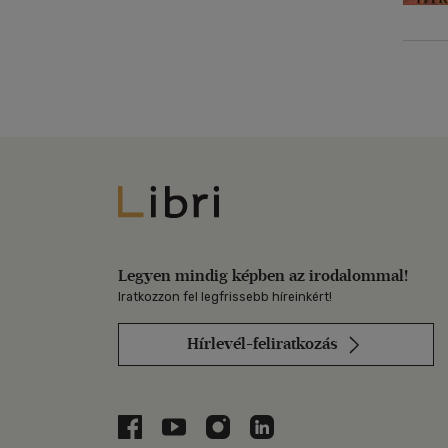
Libri
Legyen mindig képben az irodalommal!
Iratkozzon fel legfrissebb híreinkért!
Hírlevél-feliratkozás
Libri a Facebookon
Libri a Youtube-on
Libri az Instagramon
Libri a LinkedInen