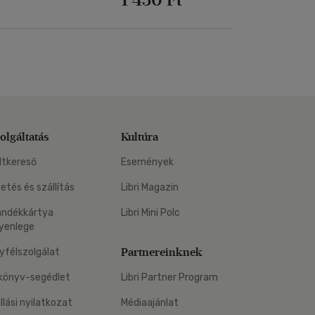
olgáltatás
Kultúra
ltkereső
Események
zetés és szállítás
Libri Magazin
ándékkártya
Libri Mini Polc
yenlege
Partnereinknek
yfélszolgálat
könyv-segédlet
Libri Partner Program
állási nyilatkozat
Médiaajánlat