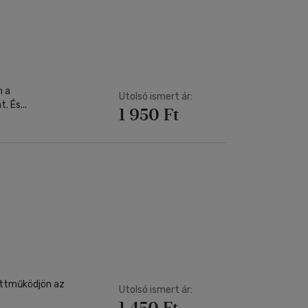
Kártya
Vallás, mitológia
m
Képeslap
és Természet
yv
Naptár
k
Papír, írószer
ok
m a
Utolsó ismert ár:
 És...
1 950 Ft
üttműködjön az
Utolsó ismert ár:
1 450 Ft