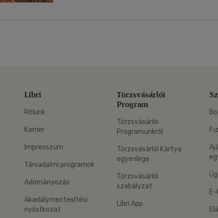
Libri
Törzsvásárlói
Sz
Program
Rólunk
Bo
Törzsvásárlói
Karrier
Fi
Programunkról
Impresszum
Aj
Törzsvásárlói Kártya
eg
egyenlege
Társadalmi programok
Üg
Törzsvásárlói
Adományozás
szabályzat
E-
Akadálymentesítési
Libri App
nyilatkozat
El