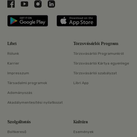
Libri a Facebookon
Libri a Youtube-on
Libri az Instagramon
Libri a LinkedInen
Libri applikáció Szerezd meg: Google P
Libri applikáció 
Libri
Törzsvásárlói Program
Rólunk
Törzsvásárlói Programunkról
Karrier
Törzsvásárlói Kártya egyenlege
Impresszum
Törzsvásárlói szabályzat
Társadalmi programok
Libri App
Adományozás
Akadálymentesítési nyilatkozat
Szolgáltatás
Kultúra
Boltkereső
Események