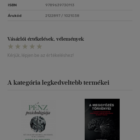
ISBN
9789639730113
Árukód
2122897 / 1021038
Vásárlói értékelések, vélemények
Kérjük, lépjen be az értékeléshez!
A kategória legkedveltebb termékei