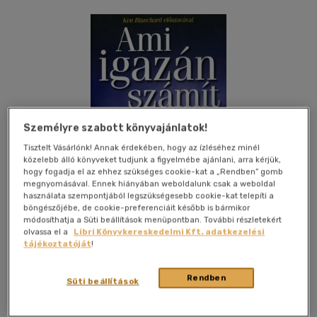
Személyre szabott könyvajánlatok!
Tisztelt Vásárlónk! Annak érdekében, hogy az ízléséhez minél
közelebb álló könyveket tudjunk a figyelmébe ajánlani, arra kérjük,
hogy fogadja el az ehhez szükséges cookie-kat a „Rendben” gomb
megnyomásával. Ennek hiányában weboldalunk csak a weboldal
használata szempontjából legszükségesebb cookie-kat telepíti a
böngészőjébe, de cookie-preferenciáit később is bármikor
módosíthatja a Süti beállítások menüpontban. További részletekért
olvassa el a
Libri Könyvkereskedelmi Kft. adatkezelési
tájékoztatóját
!
Kívánságlistához adom
Megosztom
Rendben
Süti beállítások
Bagolyvár Könyvkiadó Kft.
|
2008
|
magyar nyelvű