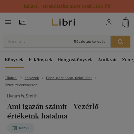
Kulacs / strandtáska most csak 1499 Ft!
Törzsvásárlói Kártya adatai
Részletes keresés
Könyvek
E-könyvek
Hangoskönyvek
Antikvár
Zene,
Főoldal
Könyvek
Pénz, gazdaság, üzleti élet
Üzleti tevékenység
Hyrum W. Smith
Ami igazán számít
- Vezérlő
értékeink hatalma
Könyv