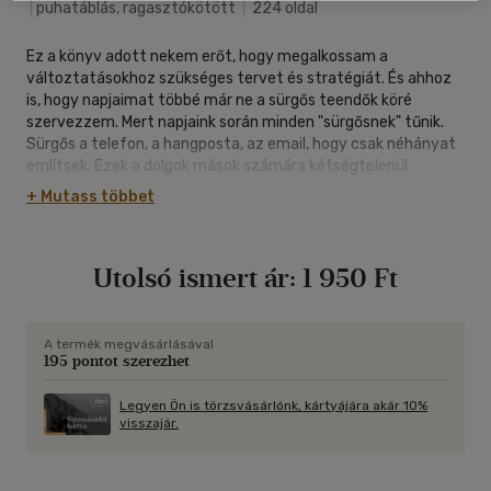
|
puhatáblás, ragasztókötött
|
224 oldal
Ez a könyv adott nekem erőt, hogy megalkossam a
változtatásokhoz szükséges tervet és stratégiát. És ahhoz
is, hogy napjaimat többé már ne a sürgős teendők köré
szervezzem. Mert napjaink során minden "sürgősnek" tűnik.
Sürgős a telefon, a hangposta, az email, hogy csak néhányat
említsek. Ezek a dolgok mások számára kétségtelenül
fontosak. És ha te magad nem vagy tisztában azzal, hogy
+ Mutass többet
hová akarsz eljutni az életed során, mások prioritásai fogják
meghatározni a te életed irányítását is. Azok az emberek,
akiknek nincsenek céljaik, mások céljaiért fognak dolgozni. Én
Utolsó ismert ár:
1 950 Ft
már látom a céljaimat. Méghozzá tisztán. Ugyanúgy, ahogy a
stratégiámat is. És izgatottabb vagyok az elkövetkezendő
harmincöt-negyven év lehetőségeitől, mint valaha. Ezt pedig
neked szeretném megköszönni, Hyrum. Te vagy, aki
A termék megvásárlásával
195 pontot szerezhet
megváltoztattad az életemet. Ahogy a te életedet is
megváltoztathatja, kedves Olvasó. Amennyiben elolvasod, és
alkalmazod is a könyvben leírt módszereket. Ken Blanchard,
Legyen Ön is törzsvásárlónk, kártyájára akár 10%
visszajár.
az egyperces menedzser társszerzője