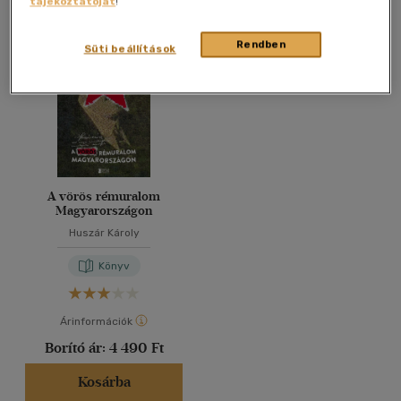
tájékoztatóját
!
Összesen
1
db
40 db / oldal
Rendben
Süti beállítások
Alkalmaz
A vörös rémuralom
Magyarországon
Huszár Károly
Könyv
Árinformációk
Borító ár:
4 490 Ft
Kosárba