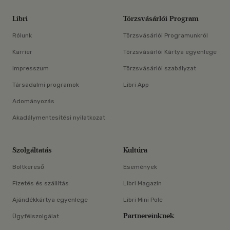
Libri
Törzsvásárlói Program
Rólunk
Törzsvásárlói Programunkról
Karrier
Törzsvásárlói Kártya egyenlege
Impresszum
Törzsvásárlói szabályzat
Társadalmi programok
Libri App
Adományozás
Akadálymentesítési nyilatkozat
Szolgáltatás
Kultúra
Boltkereső
Események
Fizetés és szállítás
Libri Magazin
Ajándékkártya egyenlege
Libri Mini Polc
Partnereinknek
Ügyfélszolgálat