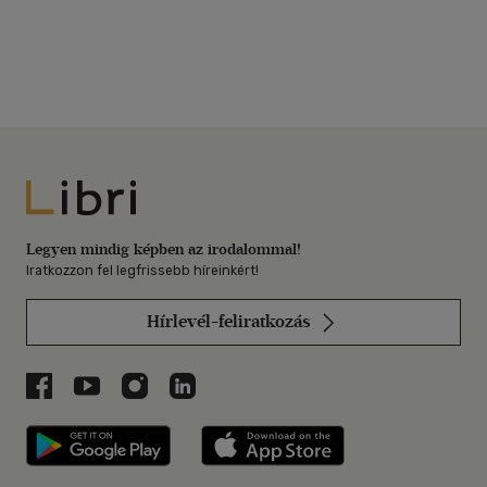
Libri
Legyen mindig képben az irodalommal!
Iratkozzon fel legfrissebb híreinkért!
Hírlevél-feliratkozás
Libri a Facebookon
Libri a Youtube-on
Libri az Instagramon
Libri a LinkedInen
Libri applikáció Szerezd meg: Google P
Libri applikáció 