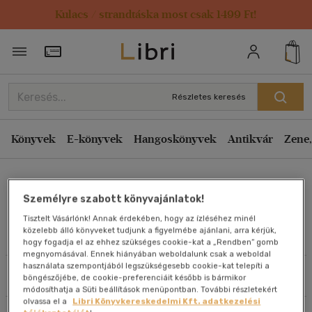
Kulacs / strandtáska most csak 1499 Ft!
Rendezés
Törzsvásárlói Kártya adatai
Rendezés
Kiadás éve szerint csökkenő
Részletes keresés
Kiadás éve szerint növekvő
Ár szerint csökkenő
Könyvek
E-könyvek
Hangoskönyvek
Antikvár
Zene,
Ár szerint növekvő
Huszár Károly
Eladott darabszám szerint csökkenő
Személyre szabott könyvajánlatok!
Eladott darabszám szerint növekvő
Tisztelt Vásárlónk! Annak érdekében, hogy az ízléséhez minél
Cím szerint A-Z
közelebb álló könyveket tudjunk a figyelmébe ajánlani, arra kérjük,
Művei
hogy fogadja el az ehhez szükséges cookie-kat a „Rendben” gomb
Szerző szerint A-Z
megnyomásával. Ennek hiányában weboldalunk csak a weboldal
használata szempontjából legszükségesebb cookie-kat telepíti a
Szűrés
Rendezés
böngészőjébe, de cookie-preferenciáit később is bármikor
Megjelenítés
módosíthatja a Süti beállítások menüpontban. További részletekért
olvassa el a
Libri Könyvkereskedelmi Kft. adatkezelési
20 db / oldal