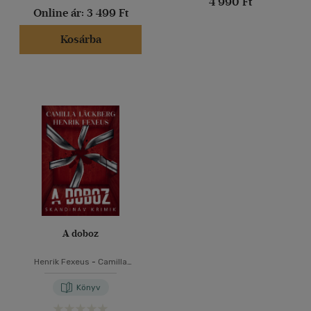
4 990 Ft
Online ár:
3 499 Ft
Kosárba
A doboz
Henrik Fexeus
-
Camilla
Läckberg
Könyv