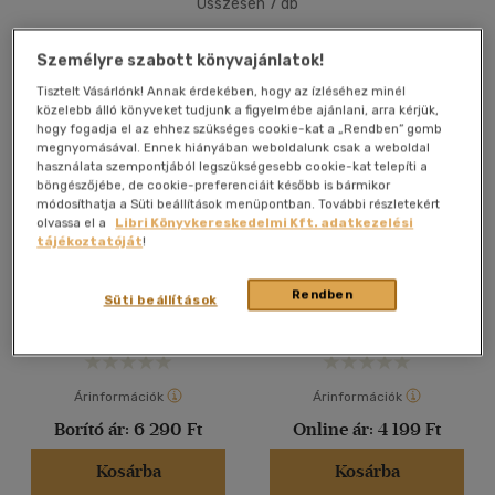
Összesen
7
db
40 db / oldal
Személyre szabott könyvajánlatok!
Tisztelt Vásárlónk! Annak érdekében, hogy az ízléséhez minél
közelebb álló könyveket tudjunk a figyelmébe ajánlani, arra kérjük,
Alkalmaz
hogy fogadja el az ehhez szükséges cookie-kat a „Rendben” gomb
megnyomásával. Ennek hiányában weboldalunk csak a weboldal
használata szempontjából legszükségesebb cookie-kat telepíti a
böngészőjébe, de cookie-preferenciáit később is bármikor
módosíthatja a Süti beállítások menüpontban. További részletekért
olvassa el a
Libri Könyvkereskedelmi Kft. adatkezelési
Délibáb
A kapcsolódás művészete
tájékoztatóját
!
Henrik Fexeus
-
Camilla
Henrik Fexeus
Rendben
Süti beállítások
Läckberg
Könyv
E-könyv
Árinformációk
Árinformációk
Borító ár:
6 290 Ft
Online ár:
4 199 Ft
Kosárba
Kosárba