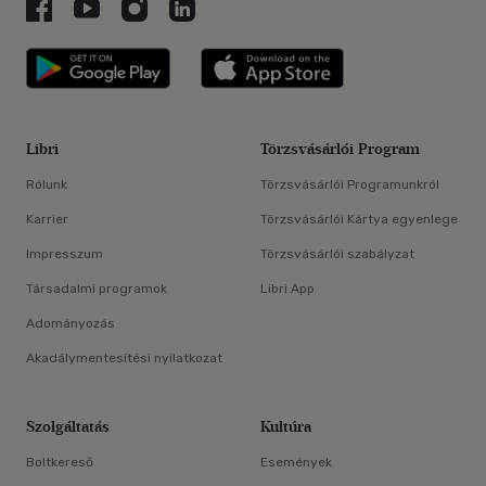
Libri a Facebookon
Libri a Youtube-on
Libri az Instagramon
Libri a LinkedInen
Libri applikáció Szerezd meg: Google P
Libri applikáció 
Libri
Törzsvásárlói Program
Rólunk
Törzsvásárlói Programunkról
Karrier
Törzsvásárlói Kártya egyenlege
Impresszum
Törzsvásárlói szabályzat
Társadalmi programok
Libri App
Adományozás
Akadálymentesítési nyilatkozat
Szolgáltatás
Kultúra
Boltkereső
Események