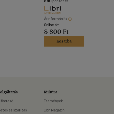
Kártya
880
pontot ér
Vallás, mitológia
m
Képeslap
és Természet
yv
Naptár
Árinformációk
k
Online ár:
Papír, írószer
8 800 Ft
ok
Kosárba
olgáltatás
Kultúra
ltkereső
Események
zetés és szállítás
Libri Magazin