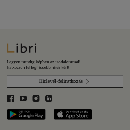
Libri
Legyen mindig képben az irodalommal!
Iratkozzon fel legfrissebb híreinkért!
Hírlevél-feliratkozás
Libri a Facebookon
Libri a Youtube-on
Libri az Instagramon
Libri a LinkedInen
Libri applikáció Szerezd meg: Google P
Libri applikáció 