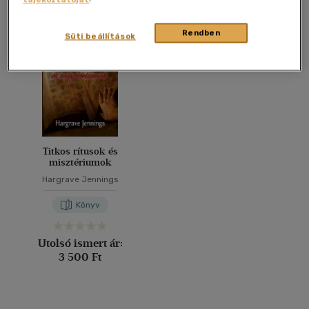
Összesen
1
db
40 db / oldal
Rendben
Süti beállítások
Alkalmaz
Titkos rítusok és
misztériumok
Hargrave Jennings
Könyv
Utolsó ismert ár:
3 500 Ft