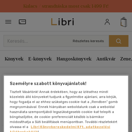
Kulacs / strandtáska most csak 1499 Ft!
Rendezés
Törzsvásárlói Kártya adatai
Rendezés
Kiadás éve szerint csökkenő
Részletes keresés
Kiadás éve szerint növekvő
Ár szerint csökkenő
Könyvek
E-könyvek
Hangoskönyvek
Antikvár
Zene,
Ár szerint növekvő
Hargrave Jennings
Eladott darabszám szerint csökkenő
Személyre szabott könyvajánlatok!
Eladott darabszám szerint növekvő
Tisztelt Vásárlónk! Annak érdekében, hogy az ízléséhez minél
Cím szerint A-Z
közelebb álló könyveket tudjunk a figyelmébe ajánlani, arra kérjük,
Művei
hogy fogadja el az ehhez szükséges cookie-kat a „Rendben” gomb
Szerző szerint A-Z
megnyomásával. Ennek hiányában weboldalunk csak a weboldal
használata szempontjából legszükségesebb cookie-kat telepíti a
Szűrés
Rendezés
böngészőjébe, de cookie-preferenciáit később is bármikor
Megjelenítés
módosíthatja a Süti beállítások menüpontban. További részletekért
olvassa el a
Libri Könyvkereskedelmi Kft. adatkezelési
20 db / oldal
tájékoztatóját
!