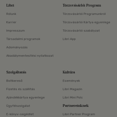
Libri
Törzsvásárlói Program
Rólunk
Törzsvásárlói Programunkról
Karrier
Törzsvásárlói Kártya egyenlege
Impresszum
Törzsvásárlói szabályzat
Társadalmi programok
Libri App
Adományozás
Akadálymentesítési nyilatkozat
Szolgáltatás
Kultúra
Boltkereső
Események
Fizetés és szállítás
Libri Magazin
Ajándékkártya egyenlege
Libri Mini Polc
Partnereinknek
Ügyfélszolgálat
E-könyv-segédlet
Libri Partner Program