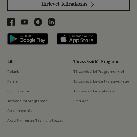
Hírlevél-feliratkozás
Libri a Facebookon
Libri a Youtube-on
Libri az Instagramon
Libri a LinkedInen
Libri applikáció Szerezd meg: Google P
Libri applikáció 
Libri
Törzsvásárlói Program
Rólunk
Törzsvásárlói Programunkról
Karrier
Törzsvásárlói Kártya egyenlege
Impresszum
Törzsvásárlói szabályzat
Társadalmi programok
Libri App
Adományozás
Akadálymentesítési nyilatkozat