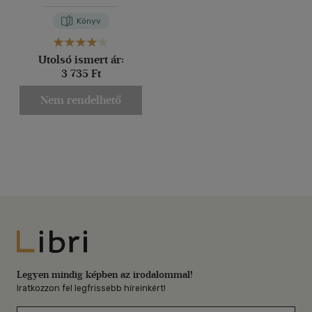
Könyv
Utolsó ismert ár:
3 735 Ft
Nem rendelhető
Libri
Legyen mindig képben az irodalommal!
Iratkozzon fel legfrissebb híreinkért!