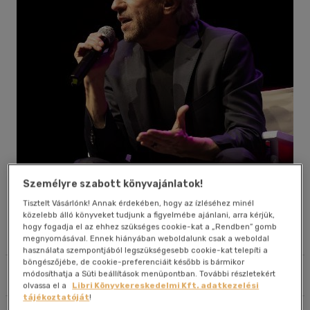
40 db / oldal
Alkalmaz
Személyre szabott könyvajánlatok!
Tisztelt Vásárlónk! Annak érdekében, hogy az ízléséhez minél
Művei
közelebb álló könyveket tudjunk a figyelmébe ajánlani, arra kérjük,
hogy fogadja el az ehhez szükséges cookie-kat a „Rendben” gomb
Életrajz
megnyomásával. Ennek hiányában weboldalunk csak a weboldal
használata szempontjából legszükségesebb cookie-kat telepíti a
böngészőjébe, de cookie-preferenciáit később is bármikor
Szűrés
Rendezés
módosíthatja a Süti beállítások menüpontban. További részletekért
olvassa el a
Libri Könyvkereskedelmi Kft. adatkezelési
tájékoztatóját
!