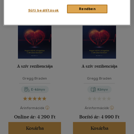
Összesen
11
db
Rendben
Süti beállítások
A szív rezilienciája
A szív rezilienciája
Gregg Braden
Gregg Braden
E-könyv
Könyv
Árinformációk
Árinformációk
Online ár:
4 290 Ft
Borító ár:
4 990 Ft
Kosárba
Kosárba