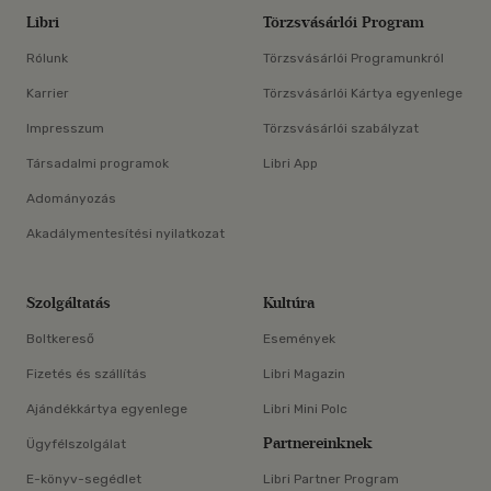
Libri
Törzsvásárlói Program
Rólunk
Törzsvásárlói Programunkról
Karrier
Törzsvásárlói Kártya egyenlege
Impresszum
Törzsvásárlói szabályzat
Társadalmi programok
Libri App
Adományozás
Akadálymentesítési nyilatkozat
Szolgáltatás
Kultúra
Boltkereső
Események
Fizetés és szállítás
Libri Magazin
Ajándékkártya egyenlege
Libri Mini Polc
Partnereinknek
Ügyfélszolgálat
E-könyv-segédlet
Libri Partner Program