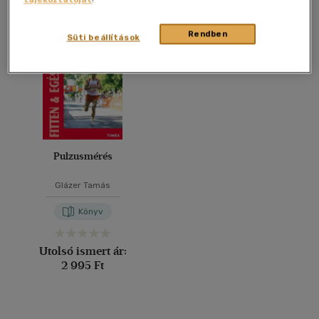
Összesen
1
db
40 db / oldal
Rendben
Süti beállítások
Alkalmaz
Pulzusmérés
Glázer Tamás
Könyv
Utolsó ismert ár:
2 995 Ft