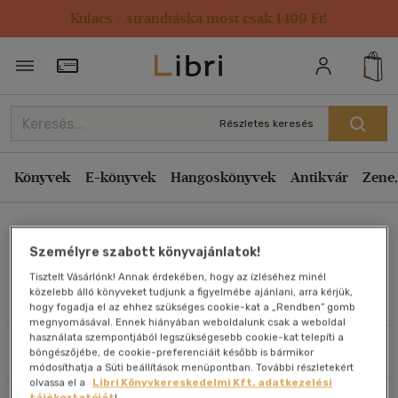
Kulacs / strandtáska most csak 1499 Ft!
Rendezés
Törzsvásárlói Kártya adatai
Rendezés
Kiadás éve szerint csökkenő
Részletes keresés
Kiadás éve szerint növekvő
Ár szerint csökkenő
Könyvek
E-könyvek
Hangoskönyvek
Antikvár
Zene,
Ár szerint növekvő
Glázer Tamás
Eladott darabszám szerint csökkenő
Személyre szabott könyvajánlatok!
Eladott darabszám szerint növekvő
Tisztelt Vásárlónk! Annak érdekében, hogy az ízléséhez minél
Cím szerint A-Z
közelebb álló könyveket tudjunk a figyelmébe ajánlani, arra kérjük,
Művei
hogy fogadja el az ehhez szükséges cookie-kat a „Rendben” gomb
Szerző szerint A-Z
megnyomásával. Ennek hiányában weboldalunk csak a weboldal
használata szempontjából legszükségesebb cookie-kat telepíti a
Szűrés
Rendezés
böngészőjébe, de cookie-preferenciáit később is bármikor
Megjelenítés
módosíthatja a Süti beállítások menüpontban. További részletekért
olvassa el a
Libri Könyvkereskedelmi Kft. adatkezelési
20 db / oldal
tájékoztatóját
!