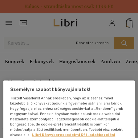
Kulacs / strandtáska most csak 1499 Ft!
Rendezés
Törzsvásárlói Kártya adatai
Rendezés
Kiadás éve szerint csökkenő
Részletes keresés
Kiadás éve szerint növekvő
Ár szerint csökkenő
Könyvek
E-könyvek
Hangoskönyvek
Antikvár
Zene,
Ár szerint növekvő
Gerőcs László
Eladott darabszám szerint csökkenő
Személyre szabott könyvajánlatok!
Eladott darabszám szerint növekvő
Tisztelt Vásárlónk! Annak érdekében, hogy az ízléséhez minél
Cím szerint A-Z
közelebb álló könyveket tudjunk a figyelmébe ajánlani, arra kérjük,
Művei
hogy fogadja el az ehhez szükséges cookie-kat a „Rendben” gomb
Szerző szerint A-Z
megnyomásával. Ennek hiányában weboldalunk csak a weboldal
használata szempontjából legszükségesebb cookie-kat telepíti a
Olvasói vélemények
böngészőjébe, de cookie-preferenciáit később is bármikor
Megjelenítés
módosíthatja a Süti beállítások menüpontban. További részletekért
olvassa el a
Libri Könyvkereskedelmi Kft. adatkezelési
Szűrés
Rendezés
20 db / oldal