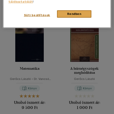
tájékoztatóját
!
40 db / oldal
Összesen
2
db
Rendben
Süti beállítások
Alkalmaz
Matematika
A húrnégyszögek
meghódítása
Gerőcs László
-
Dr. Vancsó
Gerőcs László
Ödön
Könyv
Könyv
Utolsó ismert ár:
Utolsó ismert ár:
9 500 Ft
1 000 Ft