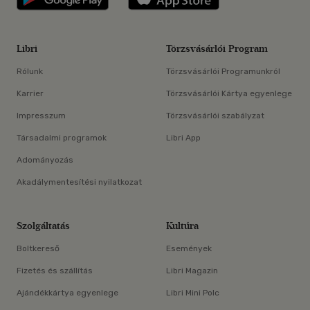
Libri
Törzsvásárlói Program
Rólunk
Törzsvásárlói Programunkról
Karrier
Törzsvásárlói Kártya egyenlege
Impresszum
Törzsvásárlói szabályzat
Társadalmi programok
Libri App
Adományozás
Akadálymentesítési nyilatkozat
Szolgáltatás
Kultúra
Boltkereső
Események
Fizetés és szállítás
Libri Magazin
Ajándékkártya egyenlege
Libri Mini Polc