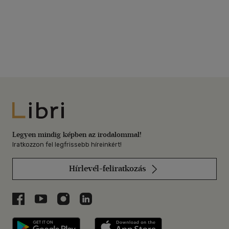
Libri
Legyen mindig képben az irodalommal!
Iratkozzon fel legfrissebb híreinkért!
Hírlevél-feliratkozás
Libri a Facebookon
Libri a Youtube-on
Libri az Instagramon
Libri a LinkedInen
Libri applikáció Szerezd meg: Google P
Libri applikáció 