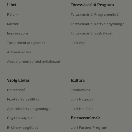
Libri
Törzsvásárlói Program
Rólunk
Törzsvásárlói Programunkról
Karrier
Törzsvásárlói Kártya egyenlege
Impresszum
Törzsvásárlói szabályzat
Társadalmi programok
Libri App
Adományozás
Akadálymentesítési nyilatkozat
Szolgáltatás
Kultúra
Boltkereső
Események
Fizetés és szállítás
Libri Magazin
Ajándékkártya egyenlege
Libri Mini Polc
Partnereinknek
Ügyfélszolgálat
E-könyv-segédlet
Libri Partner Program