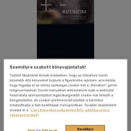
Személyre szabott könyvajánlatok!
Tisztelt Vásárlónk! Annak érdekében, hogy az ízléséhez minél
közelebb álló könyveket tudjunk a figyelmébe ajánlani, arra kérjük,
hogy fogadja el az ehhez szükséges cookie-kat a „Rendben” gomb
megnyomásával. Ennek hiányában weboldalunk csak a weboldal
használata szempontjából legszükségesebb cookie-kat telepíti a
Kívánságlistához adom
Megosztom
böngészőjébe, de cookie-preferenciáit később is bármikor
módosíthatja a Süti beállítások menüpontban. További részletekért
olvassa el a
Libri Könyvkereskedelmi Kft. adatkezelési
tájékoztatóját
!
Akadémiai Kiadó Zrt.
|
2012
|
magyar nyelvű
|
cérnafűzött,
keménytáblás
|
1460 oldal
Rendben
Süti beállítások