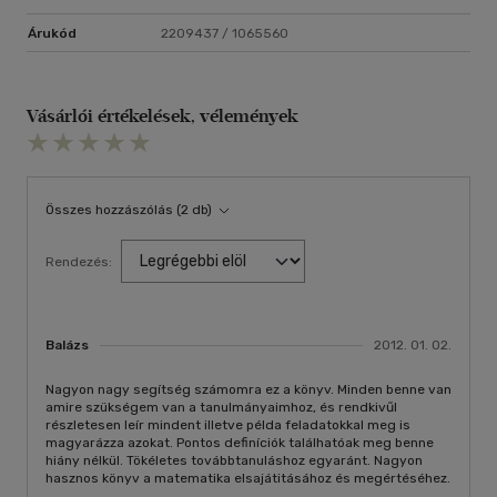
Árukód
2209437 / 1065560
Vásárlói értékelések, vélemények
Összes hozzászólás (2 db)
Rendezés:
Balázs
2012. 01. 02.
Nagyon nagy segítség számomra ez a könyv. Minden benne van
amire szükségem van a tanulmányaimhoz, és rendkivűl
részletesen leír mindent illetve példa feladatokkal meg is
magyarázza azokat. Pontos definíciók találhatóak meg benne
hiány nélkül. Tökéletes továbbtanuláshoz egyaránt. Nagyon
hasznos könyv a matematika elsajátitásához és megértéséhez.