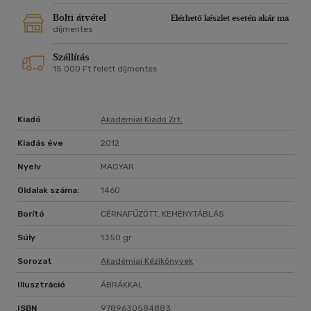
szerepel, amely elsősorban a műszaki jellegű felsőoktatási
intézményekben tanulóknak kíván segítséget nyújtani. Az
Bolti átvétel
Elérhető készlet esetén akár ma
egyes fejezeteken belül részletesen kidolgozott mintapéldák
díjmentes
vannak a tárgyalt elméleti anyag alkalmazására, melyek
Szállítás
áttanulmányozása nagyban hozzájárulhat az elméleti
15 000 Ft felett díjmentes
problémák mélyebb megértéséhez. A könyv a szokásosnál
bővebben fejti ki az egyes témák matematikai tartalmát, és
a sok példával az alkalmazásokat támogatja, ami a mai
matematikaoktatás egyik fontos, korábban kissé elhanyagolt
Kiadó
Akadémiai Kiadó Zrt.
területe.
Kiadás éve
2012
Nyelv
MAGYAR
Oldalak száma:
1460
Borító
CÉRNAFŰZÖTT, KEMÉNYTÁBLÁS
Súly
1350 gr
Sorozat
Akadémiai Kézikönyvek
Illusztráció
ÁBRÁKKAL
ISBN
9789630584883