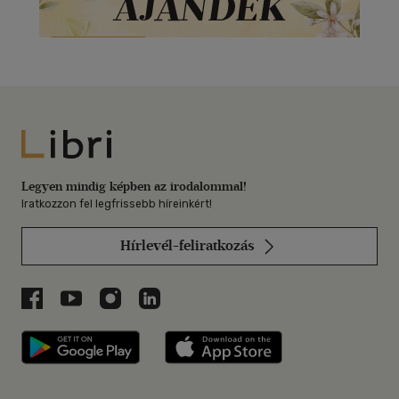
Libri
Legyen mindig képben az irodalommal!
Iratkozzon fel legfrissebb híreinkért!
Hírlevél-feliratkozás
Libri a Facebookon
Libri a Youtube-on
Libri az Instagramon
Libri a LinkedInen
Libri applikáció Szerezd meg: Google P
Libri applikáció 