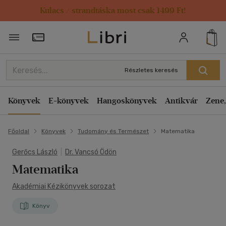
Kulacs / strandtáska most csak 1499 Ft!
Törzsvásárlói Kártya adatai
Részletes keresés
Könyvek
E-könyvek
Hangoskönyvek
Antikvár
Zene,
Főoldal
Könyvek
Tudomány és Természet
Matematika
Gerőcs László
|
Dr. Vancsó Ödön
Matematika
Akadémiai Kézikönyvek sorozat
Könyv