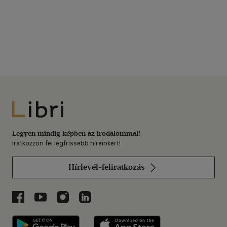
Libri
Legyen mindig képben az irodalommal!
Iratkozzon fel legfrissebb híreinkért!
Hírlevél-feliratkozás
Libri a Facebookon
Libri a Youtube-on
Libri az Instagramon
Libri a LinkedInen
Libri applikáció Szerezd meg: Google P
Libri applikáció 