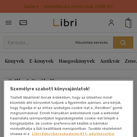
Kulacs / strandtáska most csak 1499 Ft!
Rendezés
Törzsvásárlói Kártya adatai
Rendezés
Kiadás éve szerint csökkenő
Részletes keresés
Kiadás éve szerint növekvő
Ár szerint csökkenő
Könyvek
E-könyvek
Hangoskönyvek
Antikvár
Zene,
Ár szerint növekvő
Gállné Gróh Ilona
Eladott darabszám szerint csökkenő
Személyre szabott könyvajánlatok!
Eladott darabszám szerint növekvő
Tisztelt Vásárlónk! Annak érdekében, hogy az ízléséhez minél
Cím szerint A-Z
közelebb álló könyveket tudjunk a figyelmébe ajánlani, arra kérjük,
Művei
hogy fogadja el az ehhez szükséges cookie-kat a „Rendben” gomb
Szerző szerint A-Z
megnyomásával. Ennek hiányában weboldalunk csak a weboldal
használata szempontjából legszükségesebb cookie-kat telepíti a
Olvasói vélemények
böngészőjébe, de cookie-preferenciáit később is bármikor
Megjelenítés
módosíthatja a Süti beállítások menüpontban. További részletekért
olvassa el a
Libri Könyvkereskedelmi Kft. adatkezelési
Szűrés
Rendezés
20 db / oldal