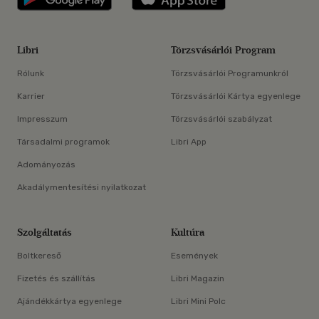
Libri
Törzsvásárlói Program
Rólunk
Törzsvásárlói Programunkról
Karrier
Törzsvásárlói Kártya egyenlege
Impresszum
Törzsvásárlói szabályzat
Társadalmi programok
Libri App
Adományozás
Akadálymentesítési nyilatkozat
Szolgáltatás
Kultúra
Boltkereső
Események
Fizetés és szállítás
Libri Magazin
Ajándékkártya egyenlege
Libri Mini Polc