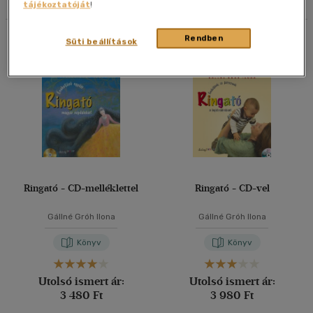
tájékoztatóját
!
40 db / oldal
Összesen
2
db
Rendben
Süti beállítások
Alkalmaz
Ringató - CD-melléklettel
Ringató - CD-vel
Gállné Gróh Ilona
Gállné Gróh Ilona
Könyv
Könyv
Utolsó ismert ár:
Utolsó ismert ár:
3 480 Ft
3 980 Ft