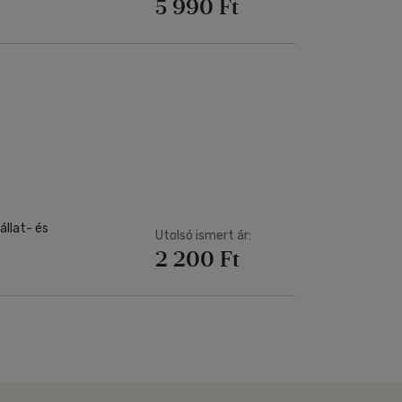
5 990 Ft
llat- és
Utolsó ismert ár:
2 200 Ft