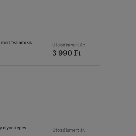
mint "valami kis
Utolsó ismert ár:
3 990 Ft
gy olyan képes
Utolsó ismert ár: