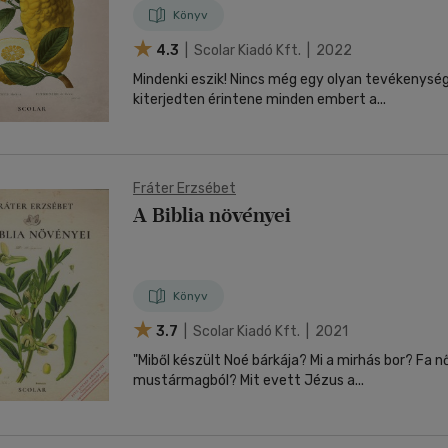
Könyv
4.3
| Scolar Kiadó Kft. | 2022
Mindenki eszik! Nincs még egy olyan tevékenység
kiterjedten érintene minden embert a...
Fráter Erzsébet
A Biblia növényei
Könyv
3.7
| Scolar Kiadó Kft. | 2021
"Miből készült Noé bárkája? Mi a mirhás bor? Fa n
mustármagból? Mit evett Jézus a...