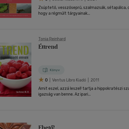
Zsúptető, vesszőseprű, szalmazsák, sétapálca, c
hogy a régmúlt tárgyainak...
Tonia Reinhard
Éttrend
Könyv
0
| Ventus Libro Kiadó | 2011
Amit eszel, azzá leszel! tartja a hippokratészi szá
igazság van benne. Az ipari...
Ehető!