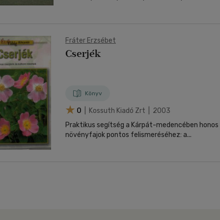
Fráter Erzsébet
Cserjék
Könyv
0
| Kossuth Kiadó Zrt | 2003
Praktikus segítség a Kárpát-medencében honos á
növényfajok pontos felismeréséhez: a...