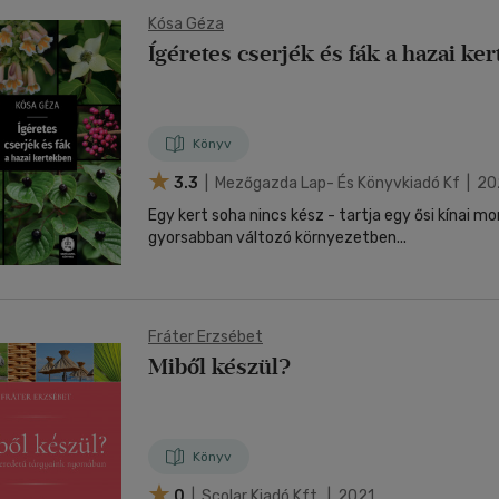
Kósa Géza
Ígéretes cserjék és fák a hazai ke
Könyv
3.3
| Mezőgazda Lap- És Könyvkiadó Kf | 20
Egy kert soha nincs kész - tartja egy ősi kínai m
gyorsabban változó környezetben...
Fráter Erzsébet
Miből készül?
Könyv
0
| Scolar Kiadó Kft. | 2021