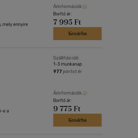
Árinformációk
Borító ár:
7 995 Ft
, mely ennyire
Kosárba
Szállítási idő:
1-3 munkanap
977
pontot ér
Árinformációk
Borító ár:
9 775 Ft
ő-e a
Kosárba