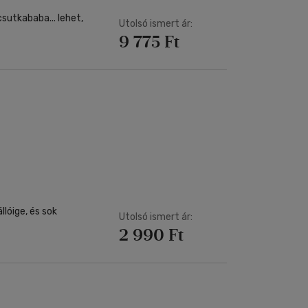
sutkababa... lehet,
Utolsó ismert ár:
9 775 Ft
llóige, és sok
Utolsó ismert ár:
2 990 Ft