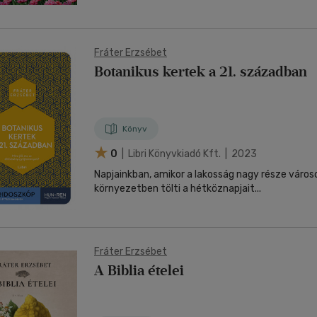
Fráter Erzsébet
Botanikus kertek a 21. században
Könyv
0
| Libri Könyvkiadó Kft. | 2023
Napjainkban, amikor a lakosság nagy része város
környezetben tölti a hétköznapjait...
Fráter Erzsébet
A Biblia ételei