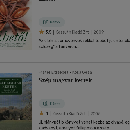
Könyv
3.5
| Kossuth Kiadó Zrt | 2009
Az élelmiszernövények sokkal többet jelentenek, 
zöldség" a tányéron...
Fráter Erzsébet
-
Kósa Géza
Szép magyar kertek
Könyv
0
| Kossuth Kiadó Zrt | 2005
Új, hiánypótló könyvet vehet kézbe az olvasó, e
kiadványt, amelyet fellapozva a szép...