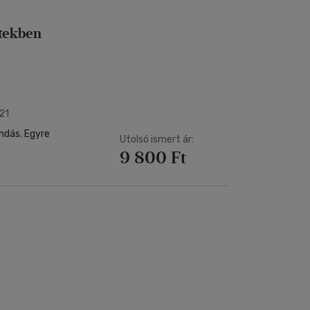
rtekben
21
ondás. Egyre
Utolsó ismert ár:
9 800 Ft