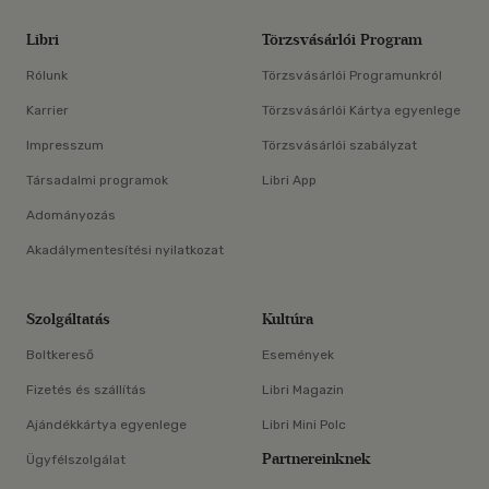
Libri
Törzsvásárlói Program
Rólunk
Törzsvásárlói Programunkról
Karrier
Törzsvásárlói Kártya egyenlege
Impresszum
Törzsvásárlói szabályzat
Társadalmi programok
Libri App
Adományozás
Akadálymentesítési nyilatkozat
Szolgáltatás
Kultúra
Boltkereső
Események
Fizetés és szállítás
Libri Magazin
Ajándékkártya egyenlege
Libri Mini Polc
Partnereinknek
Ügyfélszolgálat