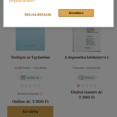
tájékoztatóját
!
Összesen
2
db
40 db / oldal
Rendben
Süti beállítások
Alkalmaz
Teológus az Egyházban
A dogmatika kézikönyve 1.
Erdő Péter
-
Fila Béla
Theodor Schneider
Antikvár
Könyv
Utolsó ismert ár:
Árinformációk
3 200 Ft
Online ár:
3 900 Ft
Kosárba