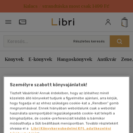
Kulacs / strandtáska most csak 1499 Ft!
Rendezés
Törzsvásárlói Kártya adatai
Rendezés
Kiadás éve szerint csökkenő
Részletes keresés
Kiadás éve szerint növekvő
Ár szerint csökkenő
Könyvek
E-könyvek
Hangoskönyvek
Antikvár
Zene,
Ár szerint növekvő
Fila Béla
Eladott darabszám szerint csökkenő
Személyre szabott könyvajánlatok!
Eladott darabszám szerint növekvő
Tisztelt Vásárlónk! Annak érdekében, hogy az ízléséhez minél
Cím szerint A-Z
közelebb álló könyveket tudjunk a figyelmébe ajánlani, arra kérjük,
Művei
hogy fogadja el az ehhez szükséges cookie-kat a „Rendben” gomb
Szerző szerint A-Z
megnyomásával. Ennek hiányában weboldalunk csak a weboldal
használata szempontjából legszükségesebb cookie-kat telepíti a
Szűrés
Rendezés
böngészőjébe, de cookie-preferenciáit később is bármikor
Megjelenítés
módosíthatja a Süti beállítások menüpontban. További részletekért
olvassa el a
Libri Könyvkereskedelmi Kft. adatkezelési
20 db / oldal