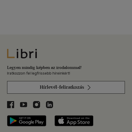
Libri
Legyen mindig képben az irodalommal!
Iratkozzon fel legfrissebb híreinkért!
Hírlevél-feliratkozás
Libri a Facebookon
Libri a Youtube-on
Libri az Instagramon
Libri a LinkedInen
Libri applikáció Szerezd meg: Google P
Libri applikáció 