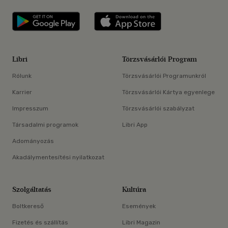
Libri applikáció Szerezd meg: Google P
Libri applikáció 
Libri
Törzsvásárlói Program
Rólunk
Törzsvásárlói Programunkról
Karrier
Törzsvásárlói Kártya egyenlege
Impresszum
Törzsvásárlói szabályzat
Társadalmi programok
Libri App
Adományozás
Akadálymentesítési nyilatkozat
Szolgáltatás
Kultúra
Boltkereső
Események
Fizetés és szállítás
Libri Magazin