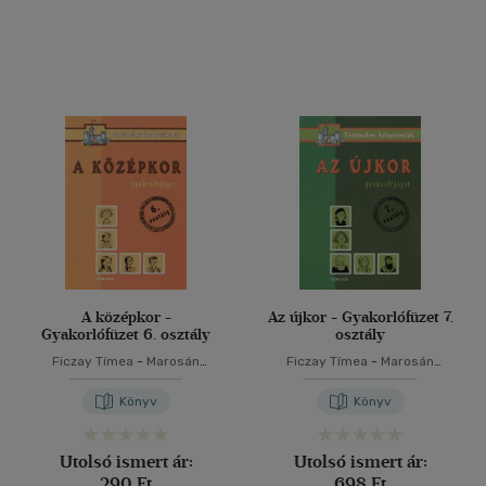
A középkor -
Az újkor - Gyakorlófüzet 7.
Gyakorlófüzet 6. osztály
osztály
Ficzay Tímea
-
Marosán
Ficzay Tímea
-
Marosán
Médea
-
Szűcs Veronika
Médea
-
Szűcs Veronika
Könyv
Könyv
Utolsó ismert ár:
Utolsó ismert ár:
290 Ft
698 Ft