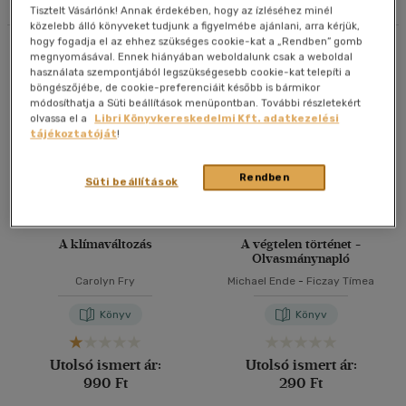
Tisztelt Vásárlónk! Annak érdekében, hogy az ízléséhez minél
közelebb álló könyveket tudjunk a figyelmébe ajánlani, arra kérjük,
40 db / oldal
hogy fogadja el az ehhez szükséges cookie-kat a „Rendben” gomb
Összesen
5
db
megnyomásával. Ennek hiányában weboldalunk csak a weboldal
használata szempontjából legszükségesebb cookie-kat telepíti a
böngészőjébe, de cookie-preferenciáit később is bármikor
Alkalmaz
módosíthatja a Süti beállítások menüpontban. További részletekért
olvassa el a
Libri Könyvkereskedelmi Kft. adatkezelési
tájékoztatóját
!
Rendben
Süti beállítások
A klímaváltozás
A végtelen történet -
Olvasmánynapló
Carolyn Fry
Michael Ende
-
Ficzay Tímea
Könyv
Könyv
Utolsó ismert ár:
Utolsó ismert ár:
990 Ft
290 Ft