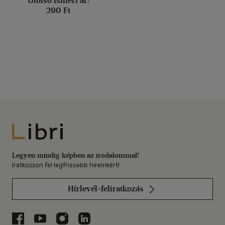
Utolsó ismert ár:
290 Ft
Libri
Legyen mindig képben az irodalommal!
Iratkozzon fel legfrissebb híreinkért!
Hírlevél-feliratkozás
Libri a Facebookon
Libri a Youtube-on
Libri az Instagramon
Libri a LinkedInen