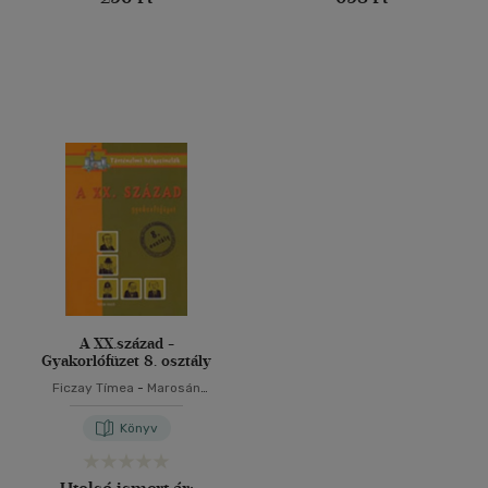
A XX.század -
Gyakorlófüzet 8. osztály
Ficzay Tímea
-
Marosán
Médea
-
Szűcs Veronika
Könyv