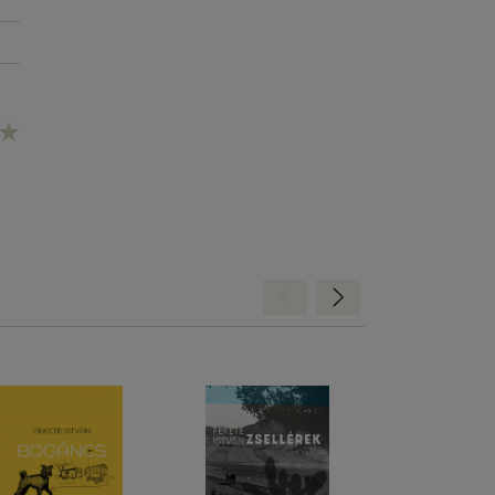
Hátra
Előre