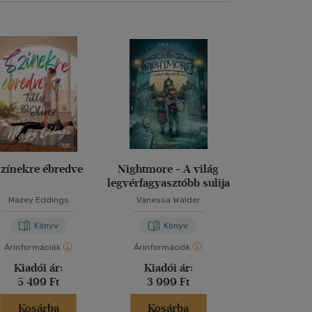
zínekre ébredve
Nightmore - A világ
Halál rivald
legvérfagyasztóbb sulija
Mazey Eddings
Vanessa Walder
Robin Ste
Könyv
Könyv
Kön
Árinformációk
Árinformációk
Árinformáci
Kiadói ár:
Kiadói ár:
Kiadói 
5 499 Ft
3 999 Ft
4 990 
Kosárba
Kosárba
Kosár