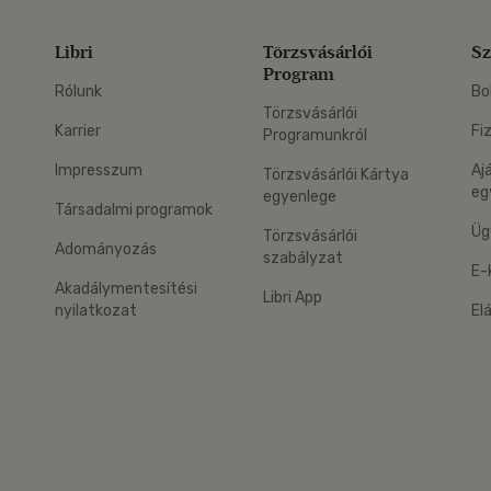
Libri
Törzsvásárlói
Sz
Program
Rólunk
Bo
Törzsvásárlói
Karrier
Fi
Programunkról
Impresszum
Aj
Törzsvásárlói Kártya
eg
egyenlege
Társadalmi programok
Üg
Törzsvásárlói
Adományozás
szabályzat
E-
Akadálymentesítési
Libri App
nyilatkozat
El
eg: Google Play
 applikáció Letölthető az App Store-ból