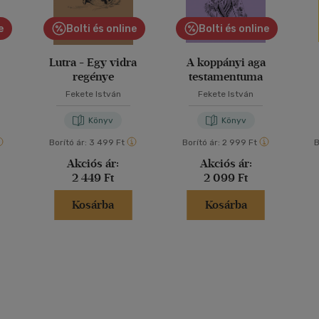
e
Bolti és online
Bolti és online
Lutra - Egy vidra
A koppányi aga
regénye
testamentuma
Fekete István
Fekete István
Könyv
Könyv
Borító ár:
3 499 Ft
Borító ár:
2 999 Ft
B
Akciós ár:
Akciós ár:
2 449 Ft
2 099 Ft
Kosárba
Kosárba