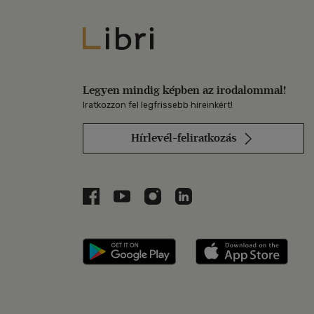
Libri
Legyen mindig képben az irodalommal!
Iratkozzon fel legfrissebb híreinkért!
Hírlevél-feliratkozás
Libri a Facebookon
Libri a Youtube-on
Libri az Instagramon
Libri a LinkedInen
Libri applikáció Szerezd m
Libri