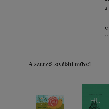
IS
Á
V
Ké
A szerző további művei