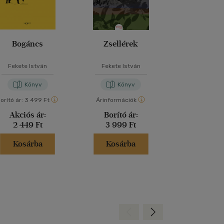
Bogáncs
Zsellérek
A katon
repülőszak
képzés Szo
Fekete István
Fekete István
Fekete István
1967-1
Miklós
Könyv
Könyv
Kön
orító ár:
3 499 Ft
Árinformációk
Árinformáci
Akciós ár:
Borító ár:
Borító 
2 449 Ft
3 999 Ft
5 100 
Kosárba
Kosárba
Kosár
Hátra
Előre