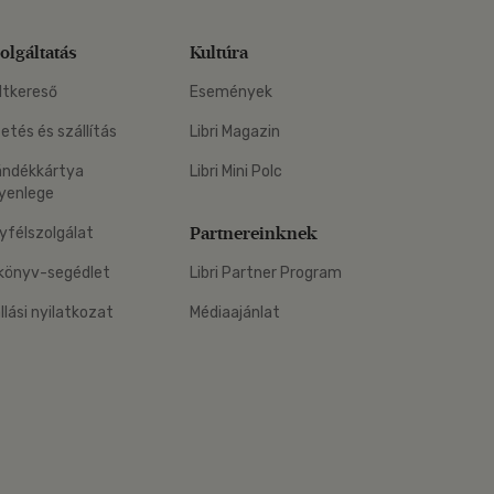
olgáltatás
Kultúra
ltkereső
Események
zetés és szállítás
Libri Magazin
ándékkártya
Libri Mini Polc
yenlege
Partnereinknek
yfélszolgálat
könyv-segédlet
Libri Partner Program
állási nyilatkozat
Médiaajánlat