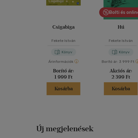
Bolti és onlin
Csigabiga
Hú
Fekete István
Fekete István
Könyv
Könyv
Árinformációk
Borító ár:
3 999 Ft
Borító ár:
Akciós ár:
1 999 Ft
2 399 Ft
Kosárba
Kosárba
Új megjelenések