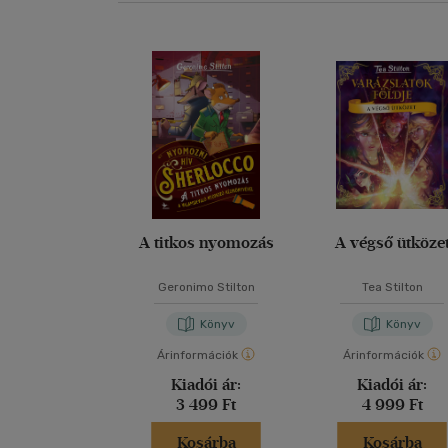
A titkos nyomozás
A végső ütköze
Geronimo Stilton
Tea Stilton
Könyv
Könyv
Árinformációk
Árinformációk
Kiadói ár:
Kiadói ár:
3 499 Ft
4 999 Ft
Kosárba
Kosárba