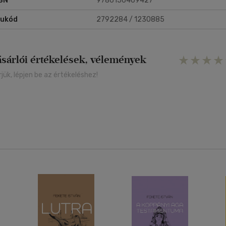
BN
9786156469427
rukód
2792284 / 1230885
ásárlói értékelések, vélemények
rjük, lépjen be az értékeléshez!