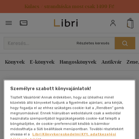
Kulacs / strandtáska most csak 1499 Ft!
Rendezés
Törzsvásárlói Kártya adatai
Rendezés
Kiadás éve szerint csökkenő
Részletes keresés
Kiadás éve szerint növekvő
Ár szerint csökkenő
Könyvek
E-könyvek
Hangoskönyvek
Antikvár
Zene,
Ár szerint növekvő
Fábián Zoltán
Eladott darabszám szerint csökkenő
Személyre szabott könyvajánlatok!
Eladott darabszám szerint növekvő
Tisztelt Vásárlónk! Annak érdekében, hogy az ízléséhez minél
Cím szerint A-Z
közelebb álló könyveket tudjunk a figyelmébe ajánlani, arra kérjük,
Művei
hogy fogadja el az ehhez szükséges cookie-kat a „Rendben” gomb
Szerző szerint A-Z
megnyomásával. Ennek hiányában weboldalunk csak a weboldal
használata szempontjából legszükségesebb cookie-kat telepíti a
Szűrés
Rendezés
böngészőjébe, de cookie-preferenciáit később is bármikor
Megjelenítés
módosíthatja a Süti beállítások menüpontban. További részletekért
olvassa el a
Libri Könyvkereskedelmi Kft. adatkezelési
20 db / oldal