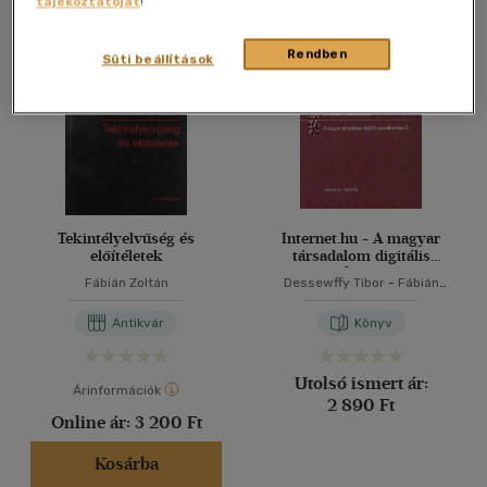
tájékoztatóját
!
Összesen
2
db
40 db / oldal
Rendben
Süti beállítások
Alkalmaz
Tekintélyelvűség és
Internet.hu - A magyar
előítéletek
társadalom digitális
gyorsfényképe 2.
Fábián Zoltán
Dessewffy Tibor
-
Fábián
Zoltán
-
Z. Karlavics László
Antikvár
Könyv
Utolsó ismert ár:
Árinformációk
2 890 Ft
Online ár:
3 200 Ft
Kosárba