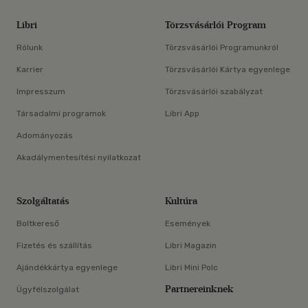
Libri
Törzsvásárlói Program
Rólunk
Törzsvásárlói Programunkról
Karrier
Törzsvásárlói Kártya egyenlege
Impresszum
Törzsvásárlói szabályzat
Társadalmi programok
Libri App
Adományozás
Akadálymentesítési nyilatkozat
Szolgáltatás
Kultúra
Boltkereső
Események
Fizetés és szállítás
Libri Magazin
Ajándékkártya egyenlege
Libri Mini Polc
Partnereinknek
Ügyfélszolgálat