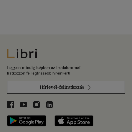
Libri
Legyen mindig képben az irodalommal!
Iratkozzon fel legfrissebb híreinkért!
Hírlevél-feliratkozás
Libri a Facebookon
Libri a Youtube-on
Libri az Instagramon
Libri a LinkedInen
Libri applikáció Szerezd meg: Google P
Libri applikáció 