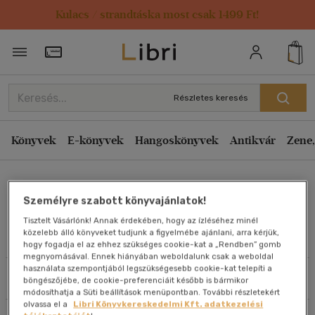
Kulacs / strandtáska most csak 1499 Ft!
Rendezés
Törzsvásárlói Kártya adatai
Rendezés
Kiadás éve szerint csökkenő
Részletes keresés
Kiadás éve szerint növekvő
Ár szerint csökkenő
Könyvek
E-könyvek
Hangoskönyvek
Antikvár
Zene,
Ár szerint növekvő
Eiben Tamás
Eladott darabszám szerint csökkenő
Személyre szabott könyvajánlatok!
Eladott darabszám szerint növekvő
Tisztelt Vásárlónk! Annak érdekében, hogy az ízléséhez minél
Cím szerint A-Z
közelebb álló könyveket tudjunk a figyelmébe ajánlani, arra kérjük,
Művei
hogy fogadja el az ehhez szükséges cookie-kat a „Rendben” gomb
Szerző szerint A-Z
megnyomásával. Ennek hiányában weboldalunk csak a weboldal
használata szempontjából legszükségesebb cookie-kat telepíti a
Szűrés
Rendezés
böngészőjébe, de cookie-preferenciáit később is bármikor
Megjelenítés
módosíthatja a Süti beállítások menüpontban. További részletekért
olvassa el a
Libri Könyvkereskedelmi Kft. adatkezelési
20 db / oldal