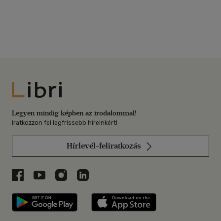
Libri
Legyen mindig képben az irodalommal!
Iratkozzon fel legfrissebb híreinkért!
Hírlevél-feliratkozás
Libri a Facebookon
Libri a Youtube-on
Libri az Instagramon
Libri a LinkedInen
Libri applikáció Szerezd meg: Google P
Libri applikáció 