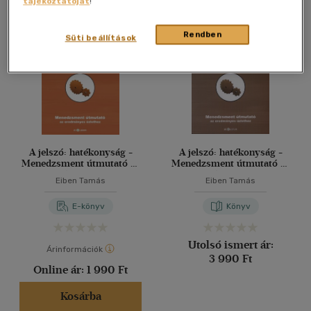
tájékoztatóját
!
Összesen
2
db
40 db / oldal
Rendben
Süti beállítások
Alkalmaz
A jelszó: hatékonyság -
A jelszó: hatékonyság -
Menedzsment útmutató az
Menedzsment útmutató az
eredményes üzlethez
eredményes üzlethez
Eiben Tamás
Eiben Tamás
E-könyv
Könyv
Utolsó ismert ár:
Árinformációk
3 990 Ft
Online ár:
1 990 Ft
Kosárba