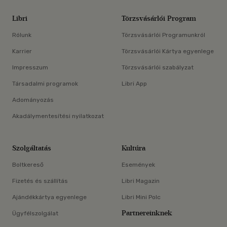
Libri
Törzsvásárlói Program
Rólunk
Törzsvásárlói Programunkról
Karrier
Törzsvásárlói Kártya egyenlege
Impresszum
Törzsvásárlói szabályzat
Társadalmi programok
Libri App
Adományozás
Akadálymentesítési nyilatkozat
Szolgáltatás
Kultúra
Boltkereső
Események
Fizetés és szállítás
Libri Magazin
Ajándékkártya egyenlege
Libri Mini Polc
Partnereinknek
Ügyfélszolgálat