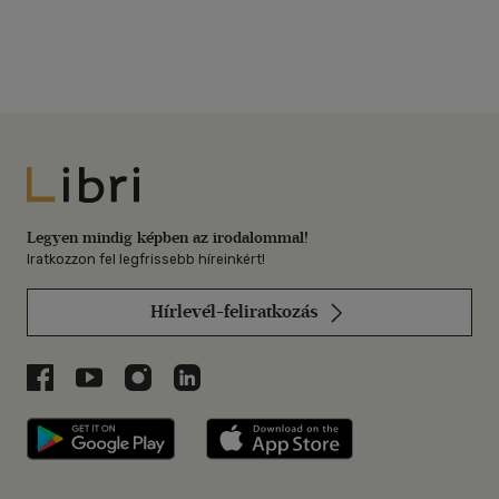
Libri
Legyen mindig képben az irodalommal!
Iratkozzon fel legfrissebb híreinkért!
Hírlevél-feliratkozás
Libri a Facebookon
Libri a Youtube-on
Libri az Instagramon
Libri a LinkedInen
Libri applikáció Szerezd meg: Google P
Libri applikáció 