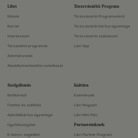
Libri
Törzsvásárlói Program
Rólunk
Törzsvásárlói Programunkról
Karrier
Törzsvásárlói Kártya egyenlege
Impresszum
Törzsvásárlói szabályzat
Társadalmi programok
Libri App
Adományozás
Akadálymentesítési nyilatkozat
Szolgáltatás
Kultúra
Boltkereső
Események
Fizetés és szállítás
Libri Magazin
Ajándékkártya egyenlege
Libri Mini Polc
Partnereinknek
Ügyfélszolgálat
E-könyv-segédlet
Libri Partner Program