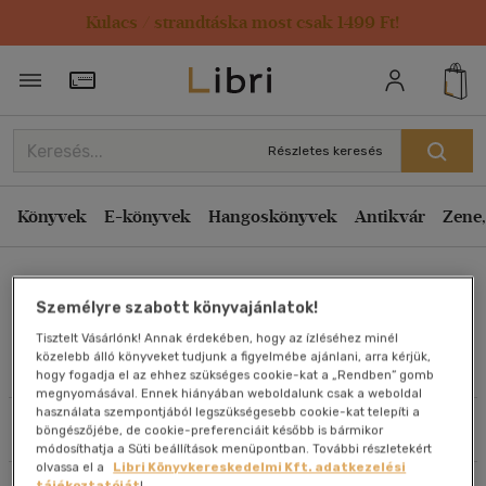
Kulacs / strandtáska most csak 1499 Ft!
Rendezés
Törzsvásárlói Kártya adatai
Rendezés
Kiadás éve szerint csökkenő
Részletes keresés
Kiadás éve szerint növekvő
Ár szerint csökkenő
Könyvek
E-könyvek
Hangoskönyvek
Antikvár
Zene,
Ár szerint növekvő
Dusan Slugen
Eladott darabszám szerint csökkenő
Személyre szabott könyvajánlatok!
Eladott darabszám szerint növekvő
Tisztelt Vásárlónk! Annak érdekében, hogy az ízléséhez minél
Cím szerint A-Z
közelebb álló könyveket tudjunk a figyelmébe ajánlani, arra kérjük,
Művei
hogy fogadja el az ehhez szükséges cookie-kat a „Rendben” gomb
Szerző szerint A-Z
megnyomásával. Ennek hiányában weboldalunk csak a weboldal
használata szempontjából legszükségesebb cookie-kat telepíti a
Szűrés
Rendezés
böngészőjébe, de cookie-preferenciáit később is bármikor
Megjelenítés
módosíthatja a Süti beállítások menüpontban. További részletekért
olvassa el a
Libri Könyvkereskedelmi Kft. adatkezelési
20 db / oldal
tájékoztatóját
!