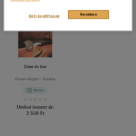
Összesen
1
db
40 db / oldal
Rendben
Süti beállítások
Alkalmaz
Zene és bor
Dusan Slugen
-
Zuzana
Vitálová
Könyv
Utolsó ismert ár:
2 350 Ft