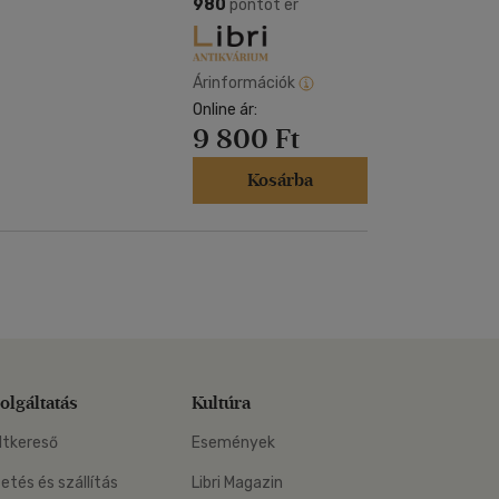
Kártya
980
pontot ér
m
Képeslap
és Természet
yv
Naptár
Árinformációk
k
Online ár:
Papír, írószer
9 800 Ft
ok
Kosárba
olgáltatás
Kultúra
ltkereső
Események
zetés és szállítás
Libri Magazin