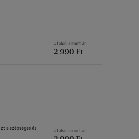
Kártya
Vallás, mitológia
m
Képeslap
és Természet
yv
Naptár
k
Papír, írószer
ok
Utolsó ismert ár:
2 990 Ft
 ezt a szépséges és
Utolsó ismert ár:
2 990 Ft