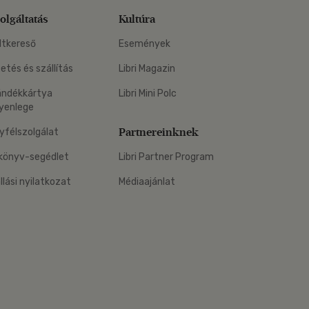
olgáltatás
Kultúra
ltkereső
Események
zetés és szállítás
Libri Magazin
ándékkártya
Libri Mini Polc
yenlege
Partnereinknek
yfélszolgálat
könyv-segédlet
Libri Partner Program
állási nyilatkozat
Médiaajánlat