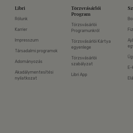
Libri
Törzsvásárlói
Sz
Program
Rólunk
Bo
Törzsvásárlói
Karrier
Fi
Programunkról
Impresszum
Aj
Törzsvásárlói Kártya
eg
egyenlege
Társadalmi programok
Üg
Törzsvásárlói
Adományozás
szabályzat
E-
Akadálymentesítési
Libri App
nyilatkozat
El
eg: Google Play
 applikáció Letölthető az App Store-ból