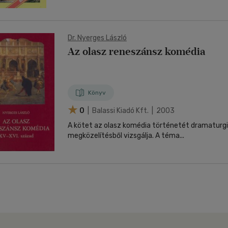
Dr. Nyerges László
Az olasz reneszánsz komédia
Könyv
0
| Balassi Kiadó Kft. | 2003
A kötet az olasz komédia történetét dramaturgia
megközelítésből vizsgálja. A téma...