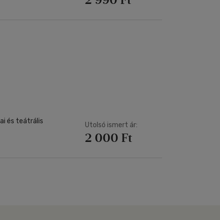
i és teátrális
Utolsó ismert ár:
2 000 Ft