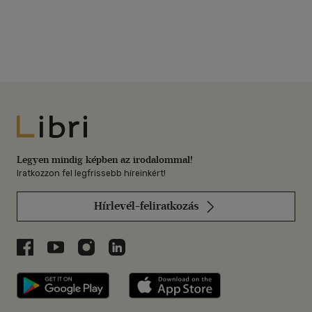
Libri
Legyen mindig képben az irodalommal!
Iratkozzon fel legfrissebb híreinkért!
Hírlevél-feliratkozás
Libri a Facebookon
Libri a Youtube-on
Libri az Instagramon
Libri a LinkedInen
Libri applikáció Szerezd meg: Google P
Libri applikáció 