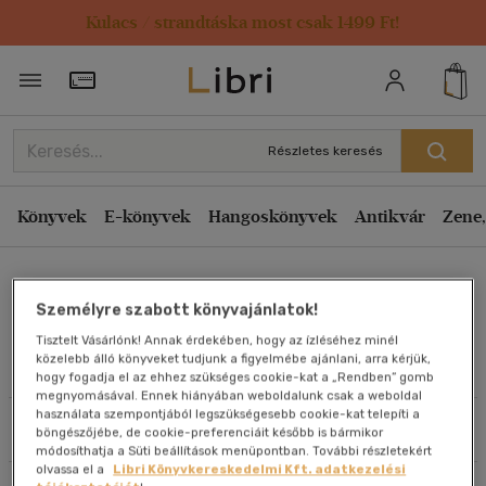
Kulacs / strandtáska most csak 1499 Ft!
Rendezés
Törzsvásárlói Kártya adatai
Rendezés
Kiadás éve szerint csökkenő
Részletes keresés
Kiadás éve szerint növekvő
Ár szerint csökkenő
Könyvek
E-könyvek
Hangoskönyvek
Antikvár
Zene,
Ár szerint növekvő
Dr. Kovácsné Zentai Katalin
Eladott darabszám szerint csökkenő
Személyre szabott könyvajánlatok!
Eladott darabszám szerint növekvő
Tisztelt Vásárlónk! Annak érdekében, hogy az ízléséhez minél
Cím szerint A-Z
közelebb álló könyveket tudjunk a figyelmébe ajánlani, arra kérjük,
Művei
hogy fogadja el az ehhez szükséges cookie-kat a „Rendben” gomb
Szerző szerint A-Z
megnyomásával. Ennek hiányában weboldalunk csak a weboldal
használata szempontjából legszükségesebb cookie-kat telepíti a
Szűrés
Rendezés
böngészőjébe, de cookie-preferenciáit később is bármikor
Megjelenítés
módosíthatja a Süti beállítások menüpontban. További részletekért
olvassa el a
Libri Könyvkereskedelmi Kft. adatkezelési
20 db / oldal