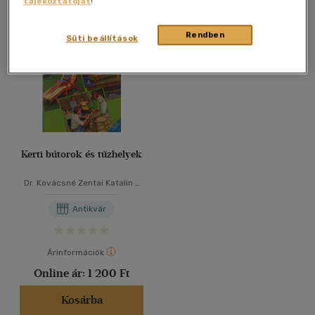
tájékoztatóját
!
Összesen
1
db
40 db / oldal
Rendben
Süti beállítások
Alkalmaz
Kerti bútorok és tűzhelyek
Dr. Kovácsné Zentai Katalin
-
Dr. Szabó László
Antikvár
Árinformációk
Online ár:
1 200 Ft
Kosárba