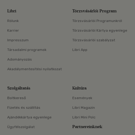
Libri
Törzsvásárlói Program
Rólunk
Törzsvásárlói Programunkról
Karrier
Törzsvásárlói Kártya egyenlege
Impresszum
Törzsvásárlói szabályzat
Társadalmi programok
Libri App
Adományozás
Akadálymentesítési nyilatkozat
Szolgáltatás
Kultúra
Boltkereső
Események
Fizetés és szállítás
Libri Magazin
Ajándékkártya egyenlege
Libri Mini Polc
Partnereinknek
Ügyfélszolgálat