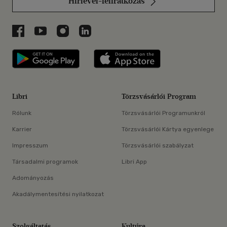
Hírlevél-feliratkozás
Libri a Facebookon
Libri a Youtube-on
Libri az Instagramon
Libri a LinkedInen
Libri applikáció Szerezd meg: Google P
Libri applikáció 
Libri
Törzsvásárlói Program
Rólunk
Törzsvásárlói Programunkról
Karrier
Törzsvásárlói Kártya egyenlege
Impresszum
Törzsvásárlói szabályzat
Társadalmi programok
Libri App
Adományozás
Akadálymentesítési nyilatkozat
Szolgáltatás
Kultúra