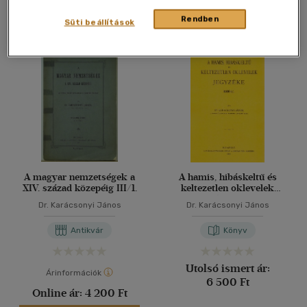
Rendben
Süti beállítások
A magyar nemzetségek a
A hamis, hibáskeltű és
XIV. század közepéig III/1.
keltezetlen oklevelek
jegyzéke 1400-ig
Dr. Karácsonyi János
Dr. Karácsonyi János
Antikvár
Könyv
Utolsó ismert ár:
Árinformációk
6 500 Ft
Online ár:
4 200 Ft