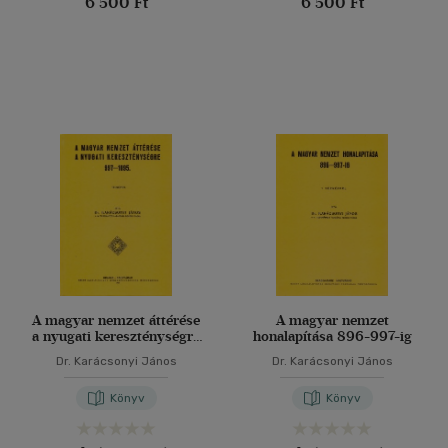
6 500 Ft
6 500 Ft
A magyar nemzet áttérése
A magyar nemzet
a nyugati kereszténységre
honalapítása 896-997-ig
997-1095
Dr. Karácsonyi János
Dr. Karácsonyi János
Könyv
Könyv