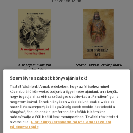
Összesen
13
db
40 db / oldal
Alkalmaz
A magyar nemzet
Szent István király élete
honalapítása
Dr. Karácsonyi János
Dr. Karácsonyi János
Személyre szabott könyvajánlatok!
Tisztelt Vásárlónk! Annak érdekében, hogy az ízléséhez minél
Könyv
Könyv
közelebb álló könyveket tudjunk a figyelmébe ajánlani, arra kérjük,
hogy fogadja el az ehhez szükséges cookie-kat a „Rendben” gomb
megnyomásával. Ennek hiányában weboldalunk csak a weboldal
Árinformációk
Árinformációk
használata szempontjából legszükségesebb cookie-kat telepíti a
böngészőjébe, de cookie-preferenciáit később is bármikor
Borító ár:
2 100 Ft
Borító ár:
2 450 Ft
módosíthatja a Süti beállítások menüpontban. További részletekért
olvassa el a
Libri Könyvkereskedelmi Kft. adatkezelési
Kosárba
Kosárba
tájékoztatóját
!