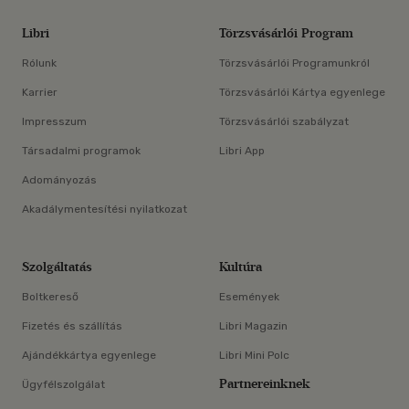
Libri
Törzsvásárlói Program
Rólunk
Törzsvásárlói Programunkról
Karrier
Törzsvásárlói Kártya egyenlege
Impresszum
Törzsvásárlói szabályzat
Társadalmi programok
Libri App
Adományozás
Akadálymentesítési nyilatkozat
Szolgáltatás
Kultúra
Boltkereső
Események
Fizetés és szállítás
Libri Magazin
Ajándékkártya egyenlege
Libri Mini Polc
Partnereinknek
Ügyfélszolgálat