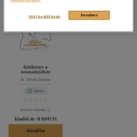
tájékoztatóját
!
Összesen
1
db
40 db / oldal
Rendben
Süti beállítások
Alkalmaz
Kézikönyv a
lovasedződhöz
Dr. Jónás Sándor
Könyv
Árinformációk
Kiadói ár:
9 800 Ft
Kosárba