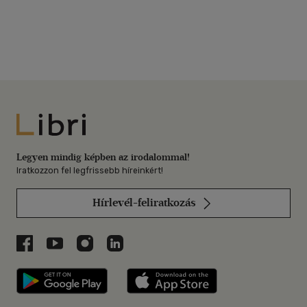
Libri
Legyen mindig képben az irodalommal!
Iratkozzon fel legfrissebb híreinkért!
Hírlevél-feliratkozás
Libri a Facebookon
Libri a Youtube-on
Libri az Instagramon
Libri a LinkedInen
Libri applikáció Szerezd meg: Google P
Libri applikáció 