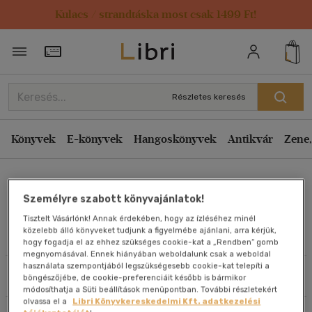
Kulacs / strandtáska most csak 1499 Ft!
Rendezés
Törzsvásárlói Kártya adatai
Rendezés
Kiadás éve szerint csökkenő
Részletes keresés
Kiadás éve szerint növekvő
Ár szerint csökkenő
Könyvek
E-könyvek
Hangoskönyvek
Antikvár
Zene,
Ár szerint növekvő
Dr. Jónás Sándor
Eladott darabszám szerint csökkenő
Személyre szabott könyvajánlatok!
Eladott darabszám szerint növekvő
Tisztelt Vásárlónk! Annak érdekében, hogy az ízléséhez minél
Cím szerint A-Z
közelebb álló könyveket tudjunk a figyelmébe ajánlani, arra kérjük,
Művei
hogy fogadja el az ehhez szükséges cookie-kat a „Rendben” gomb
Szerző szerint A-Z
megnyomásával. Ennek hiányában weboldalunk csak a weboldal
használata szempontjából legszükségesebb cookie-kat telepíti a
Szűrés
Rendezés
böngészőjébe, de cookie-preferenciáit később is bármikor
Megjelenítés
módosíthatja a Süti beállítások menüpontban. További részletekért
olvassa el a
Libri Könyvkereskedelmi Kft. adatkezelési
20 db / oldal