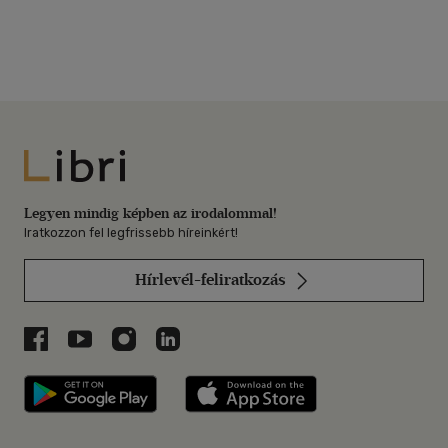
Libri
Legyen mindig képben az irodalommal!
Iratkozzon fel legfrissebb híreinkért!
Hírlevél-feliratkozás
Libri a Facebookon
Libri a Youtube-on
Libri az Instagramon
Libri a LinkedInen
Libri applikáció Szerezd meg: Google P
Libri applikáció 