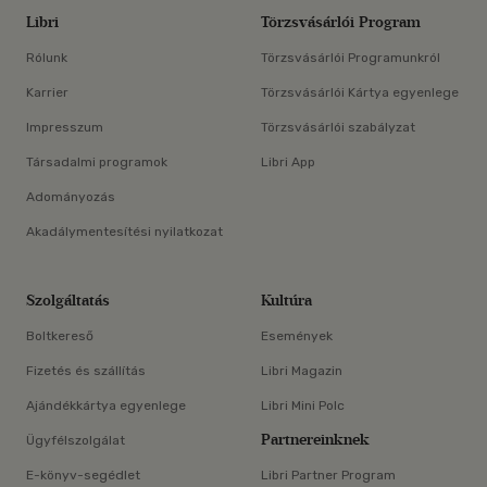
Libri
Törzsvásárlói Program
Rólunk
Törzsvásárlói Programunkról
Karrier
Törzsvásárlói Kártya egyenlege
Impresszum
Törzsvásárlói szabályzat
Társadalmi programok
Libri App
Adományozás
Akadálymentesítési nyilatkozat
Szolgáltatás
Kultúra
Boltkereső
Események
Fizetés és szállítás
Libri Magazin
Ajándékkártya egyenlege
Libri Mini Polc
Partnereinknek
Ügyfélszolgálat
E-könyv-segédlet
Libri Partner Program