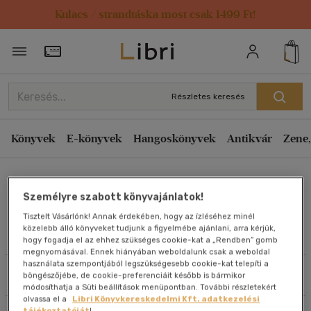
Kulacs / strandtáska most csak 1499 Ft!
Rendezés
Törzsvásárlói Kártya adatai
Rendezés
Kiadás éve szerint csökkenő
Részletes keresés
Kiadás éve szerint növekvő
Ár szerint csökkenő
Könyvek
E-könyvek
Hangoskönyvek
Antikvár
Zene,
Ár szerint növekvő
Dr. Herbert Träger
Eladott darabszám szerint csökkenő
Személyre szabott könyvajánlatok!
Eladott darabszám szerint növekvő
Tisztelt Vásárlónk! Annak érdekében, hogy az ízléséhez minél
Cím szerint A-Z
közelebb álló könyveket tudjunk a figyelmébe ajánlani, arra kérjük,
Művei
hogy fogadja el az ehhez szükséges cookie-kat a „Rendben” gomb
Szerző szerint A-Z
megnyomásával. Ennek hiányában weboldalunk csak a weboldal
használata szempontjából legszükségesebb cookie-kat telepíti a
Szűrés
Rendezés
böngészőjébe, de cookie-preferenciáit később is bármikor
Megjelenítés
módosíthatja a Süti beállítások menüpontban. További részletekért
olvassa el a
Libri Könyvkereskedelmi Kft. adatkezelési
20 db / oldal
tájékoztatóját
!