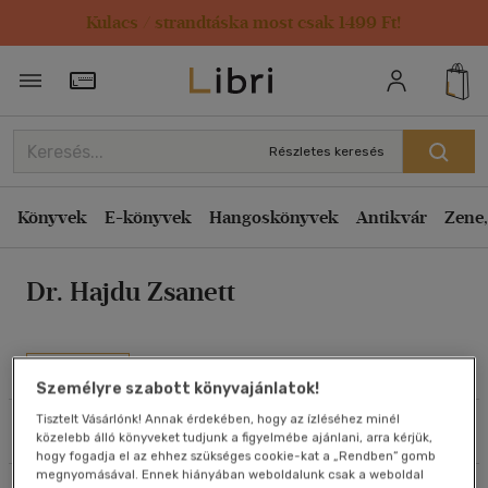
Kulacs / strandtáska most csak 1499 Ft!
Rendezés
Törzsvásárlói Kártya adatai
Rendezés
Kiadás éve szerint csökkenő
Részletes keresés
Kiadás éve szerint növekvő
Ár szerint csökkenő
Könyvek
E-könyvek
Hangoskönyvek
Antikvár
Zene,
Ár szerint növekvő
Dr. Hajdu Zsanett
Eladott darabszám szerint csökkenő
Eladott darabszám szerint növekvő
Cím szerint A-Z
Művei
Személyre szabott könyvajánlatok!
Szerző szerint A-Z
Tisztelt Vásárlónk! Annak érdekében, hogy az ízléséhez minél
Szűrés
Rendezés
közelebb álló könyveket tudjunk a figyelmébe ajánlani, arra kérjük,
Megjelenítés
hogy fogadja el az ehhez szükséges cookie-kat a „Rendben” gomb
megnyomásával. Ennek hiányában weboldalunk csak a weboldal
20 db / oldal