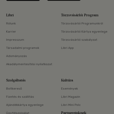
Libri
Törzsvásárlói Program
Rólunk
Törzsvásárlói Programunkról
Karrier
Törzsvásárlói Kártya egyenlege
Impresszum
Törzsvásárlói szabályzat
Társadalmi programok
Libri App
Adományozás
Akadálymentesítési nyilatkozat
Szolgáltatás
Kultúra
Boltkereső
Események
Fizetés és szállítás
Libri Magazin
Ajándékkártya egyenlege
Libri Mini Polc
Partnereinknek
Ügyfélszolgálat