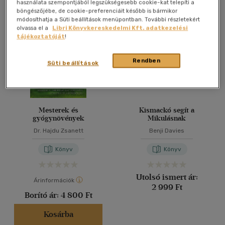
Összesen
3
db
használata szempontjából legszükségesebb cookie-kat telepíti a
böngészőjébe, de cookie-preferenciáit később is bármikor
40 db / oldal
módosíthatja a Süti beállítások menüpontban. További részletekért
olvassa el a
Libri Könyvkereskedelmi Kft. adatkezelési
tájékoztatóját
!
Alkalmaz
Rendben
Süti beállítások
Mesterek és
Kismackó segít a
gyógynövények
Mikulásnak
Dr. Hajdu Zsanett
Benji Davies
Könyv
Könyv
Utolsó ismert ár:
Árinformációk
2 999 Ft
Borító ár:
4 800 Ft
Kosárba