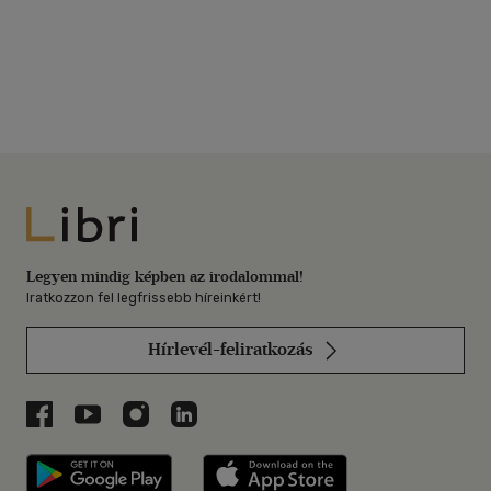
Libri
Legyen mindig képben az irodalommal!
Iratkozzon fel legfrissebb híreinkért!
Hírlevél-feliratkozás
Libri a Facebookon
Libri a Youtube-on
Libri az Instagramon
Libri a LinkedInen
Libri applikáció Szerezd meg: Google P
Libri applikáció 