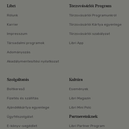
Libri
Törzsvásárlói Program
Rólunk
Törzsvásárlói Programunkról
Karrier
Törzsvásárlói Kártya egyenlege
Impresszum
Törzsvásárlói szabályzat
Társadalmi programok
Libri App
Adományozás
Akadálymentesítési nyilatkozat
Szolgáltatás
Kultúra
Boltkereső
Események
Fizetés és szállítás
Libri Magazin
Ajándékkártya egyenlege
Libri Mini Polc
Partnereinknek
Ügyfélszolgálat
E-könyv-segédlet
Libri Partner Program