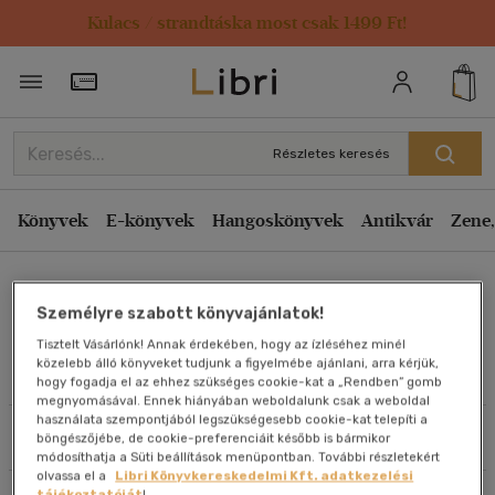
Kulacs / strandtáska most csak 1499 Ft!
Rendezés
Törzsvásárlói Kártya adatai
Rendezés
Kiadás éve szerint csökkenő
Részletes keresés
Kiadás éve szerint növekvő
Ár szerint csökkenő
Könyvek
E-könyvek
Hangoskönyvek
Antikvár
Zene,
Ár szerint növekvő
Dr. Elisa Medhus
Eladott darabszám szerint csökkenő
Személyre szabott könyvajánlatok!
Eladott darabszám szerint növekvő
Tisztelt Vásárlónk! Annak érdekében, hogy az ízléséhez minél
Cím szerint A-Z
közelebb álló könyveket tudjunk a figyelmébe ajánlani, arra kérjük,
Művei
hogy fogadja el az ehhez szükséges cookie-kat a „Rendben” gomb
Szerző szerint A-Z
megnyomásával. Ennek hiányában weboldalunk csak a weboldal
használata szempontjából legszükségesebb cookie-kat telepíti a
Szűrés
Rendezés
böngészőjébe, de cookie-preferenciáit később is bármikor
Megjelenítés
módosíthatja a Süti beállítások menüpontban. További részletekért
olvassa el a
Libri Könyvkereskedelmi Kft. adatkezelési
20 db / oldal
tájékoztatóját
!