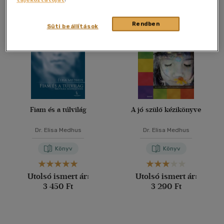
Összesen
2
db
40 db / oldal
Rendben
Süti beállítások
Alkalmaz
Fiam és a túlvilág
A jó szülő kézikönyve
Dr. Elisa Medhus
Dr. Elisa Medhus
Könyv
Könyv
Utolsó ismert ár:
Utolsó ismert ár:
3 450 Ft
3 290 Ft