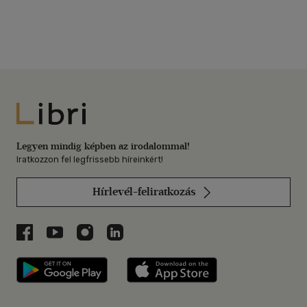
Libri
Legyen mindig képben az irodalommal!
Iratkozzon fel legfrissebb híreinkért!
Hírlevél-feliratkozás
Libri a Facebookon
Libri a Youtube-on
Libri az Instagramon
Libri a LinkedInen
Libri applikáció Szerezd meg: Google P
Libri applikáció 