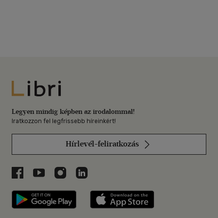
Libri
Legyen mindig képben az irodalommal!
Iratkozzon fel legfrissebb híreinkért!
Hírlevél-feliratkozás
Libri a Facebookon
Libri a Youtube-on
Libri az Instagramon
Libri a LinkedInen
Libri applikáció Szerezd meg: Google P
Libri applikáció 