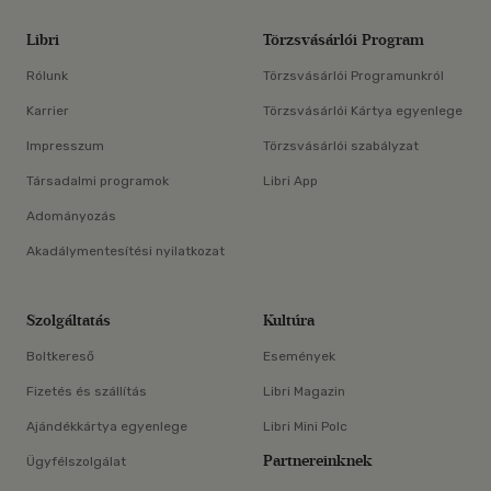
Libri
Törzsvásárlói Program
Rólunk
Törzsvásárlói Programunkról
Karrier
Törzsvásárlói Kártya egyenlege
Impresszum
Törzsvásárlói szabályzat
Társadalmi programok
Libri App
Adományozás
Akadálymentesítési nyilatkozat
Szolgáltatás
Kultúra
Boltkereső
Események
Fizetés és szállítás
Libri Magazin
Ajándékkártya egyenlege
Libri Mini Polc
Partnereinknek
Ügyfélszolgálat