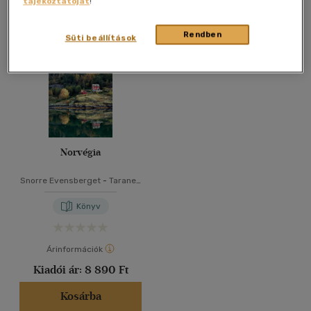
tájékoztatóját
!
Összesen
1
db
40 db / oldal
Rendben
Süti beállítások
Alkalmaz
Norvégia
Snorre Evensberget
-
Taraneh
Ghajar Jerven
-
Doug Sager
Könyv
Árinformációk
Kiadói ár:
8 890 Ft
Kosárba