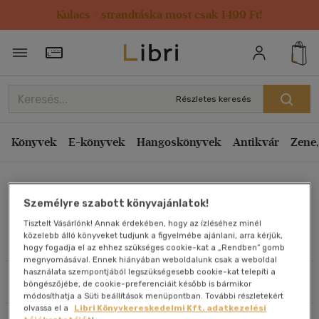
Kulacs / strandtáska most csak 1499 Ft!
Rendezés
Törzsvásárlói Kártya adatai
Rendezés
Kiadás éve szerint csökkenő
Részletes keresés
Kiadás éve szerint növekvő
Ár szerint csökkenő
Könyvek
E-könyvek
Hangoskönyvek
Antikvár
Zene,
Ár szerint növekvő
Doug Sager
Eladott darabszám szerint csökkenő
Személyre szabott könyvajánlatok!
Eladott darabszám szerint növekvő
Tisztelt Vásárlónk! Annak érdekében, hogy az ízléséhez minél
Cím szerint A-Z
közelebb álló könyveket tudjunk a figyelmébe ajánlani, arra kérjük,
Művei
hogy fogadja el az ehhez szükséges cookie-kat a „Rendben” gomb
Szerző szerint A-Z
megnyomásával. Ennek hiányában weboldalunk csak a weboldal
használata szempontjából legszükségesebb cookie-kat telepíti a
Szűrés
Rendezés
böngészőjébe, de cookie-preferenciáit később is bármikor
Megjelenítés
módosíthatja a Süti beállítások menüpontban. További részletekért
olvassa el a
Libri Könyvkereskedelmi Kft. adatkezelési
20 db / oldal