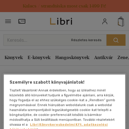
Kulacs / strandtáska most csak 1499 Ft!
Rendezés
Törzsvásárlói Kártya adatai
Rendezés
Kiadás éve szerint csökkenő
Részletes keresés
Kiadás éve szerint növekvő
Ár szerint csökkenő
Könyvek
E-könyvek
Hangoskönyvek
Antikvár
Zene,
Ár szerint növekvő
Dietrich Vollrath
Eladott darabszám szerint csökkenő
Személyre szabott könyvajánlatok!
Eladott darabszám szerint növekvő
Tisztelt Vásárlónk! Annak érdekében, hogy az ízléséhez minél
Cím szerint A-Z
közelebb álló könyveket tudjunk a figyelmébe ajánlani, arra kérjük,
Művei
hogy fogadja el az ehhez szükséges cookie-kat a „Rendben” gomb
Szerző szerint A-Z
megnyomásával. Ennek hiányában weboldalunk csak a weboldal
használata szempontjából legszükségesebb cookie-kat telepíti a
Szűrés
Rendezés
böngészőjébe, de cookie-preferenciáit később is bármikor
Megjelenítés
módosíthatja a Süti beállítások menüpontban. További részletekért
olvassa el a
Libri Könyvkereskedelmi Kft. adatkezelési
20 db / oldal