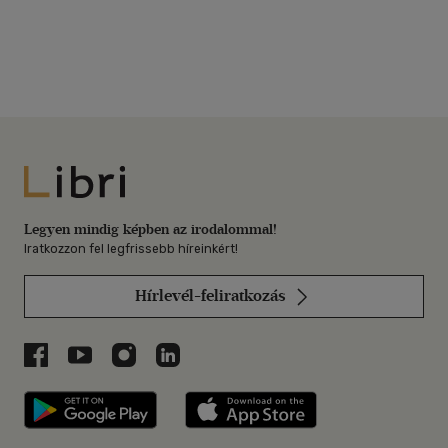
Libri
Legyen mindig képben az irodalommal!
Iratkozzon fel legfrissebb híreinkért!
Hírlevél-feliratkozás
Libri a Facebookon
Libri a Youtube-on
Libri az Instagramon
Libri a LinkedInen
Libri applikáció Szerezd meg: Google P
Libri applikáció 