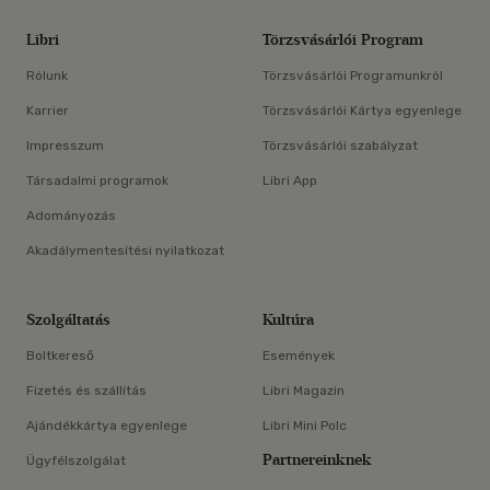
Libri
Törzsvásárlói Program
Rólunk
Törzsvásárlói Programunkról
Karrier
Törzsvásárlói Kártya egyenlege
Impresszum
Törzsvásárlói szabályzat
Társadalmi programok
Libri App
Adományozás
Akadálymentesítési nyilatkozat
Szolgáltatás
Kultúra
Boltkereső
Események
Fizetés és szállítás
Libri Magazin
Ajándékkártya egyenlege
Libri Mini Polc
Partnereinknek
Ügyfélszolgálat