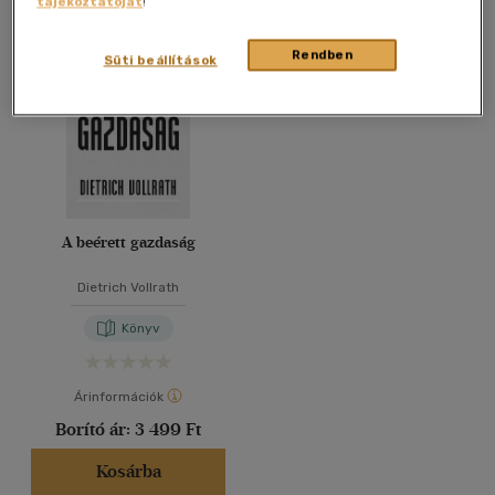
tájékoztatóját
!
Összesen
1
db
40 db / oldal
Rendben
Süti beállítások
Alkalmaz
A beérett gazdaság
Dietrich Vollrath
Könyv
Árinformációk
Borító ár:
3 499 Ft
Kosárba