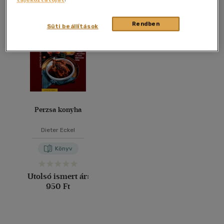
Összesen
1
db
40 db / oldal
Rendben
Süti beállítások
Alkalmaz
Perzsa konyha
Dieter Eckel
Könyv
Utolsó ismert ár:
950 Ft