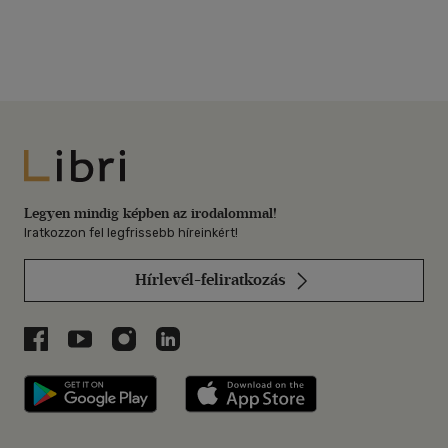
Libri
Legyen mindig képben az irodalommal!
Iratkozzon fel legfrissebb híreinkért!
Hírlevél-feliratkozás
Libri a Facebookon
Libri a Youtube-on
Libri az Instagramon
Libri a LinkedInen
Libri applikáció Szerezd meg: Google P
Libri applikáció 