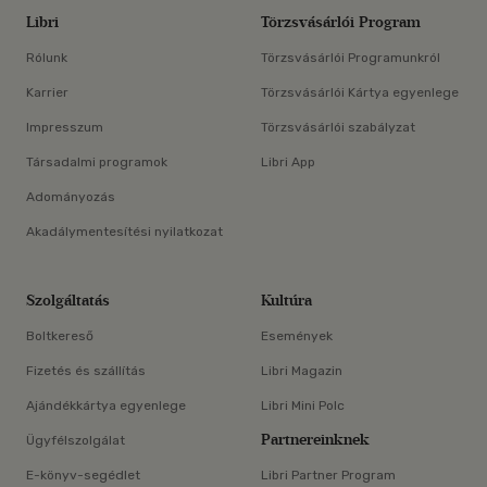
Libri
Törzsvásárlói Program
Rólunk
Törzsvásárlói Programunkról
Karrier
Törzsvásárlói Kártya egyenlege
Impresszum
Törzsvásárlói szabályzat
Társadalmi programok
Libri App
Adományozás
Akadálymentesítési nyilatkozat
Szolgáltatás
Kultúra
Boltkereső
Események
Fizetés és szállítás
Libri Magazin
Ajándékkártya egyenlege
Libri Mini Polc
Partnereinknek
Ügyfélszolgálat
E-könyv-segédlet
Libri Partner Program