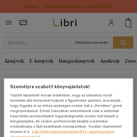
Kulacs / strandtáska most csak 1499 Ft!
Rendezés
Törzsvásárlói Kártya adatai
Rendezés
Kiadás éve szerint csökkenő
Részletes keresés
Kiadás éve szerint növekvő
Ár szerint csökkenő
Könyvek
E-könyvek
Hangoskönyvek
Antikvár
Zene,
Ár szerint növekvő
Dieter Eckel
Eladott darabszám szerint csökkenő
Személyre szabott könyvajánlatok!
Eladott darabszám szerint növekvő
Tisztelt Vásárlónk! Annak érdekében, hogy az ízléséhez minél
Cím szerint A-Z
közelebb álló könyveket tudjunk a figyelmébe ajánlani, arra kérjük,
Művei
hogy fogadja el az ehhez szükséges cookie-kat a „Rendben” gomb
Szerző szerint A-Z
megnyomásával. Ennek hiányában weboldalunk csak a weboldal
használata szempontjából legszükségesebb cookie-kat telepíti a
Szűrés
Rendezés
böngészőjébe, de cookie-preferenciáit később is bármikor
Megjelenítés
módosíthatja a Süti beállítások menüpontban. További részletekért
olvassa el a
Libri Könyvkereskedelmi Kft. adatkezelési
20 db / oldal
tájékoztatóját
!