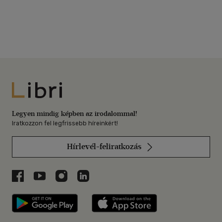
Libri
Legyen mindig képben az irodalommal!
Iratkozzon fel legfrissebb híreinkért!
Hírlevél-feliratkozás
Libri a Facebookon
Libri a Youtube-on
Libri az Instagramon
Libri a LinkedInen
Libri applikáció Szerezd meg: Google P
Libri applikáció 