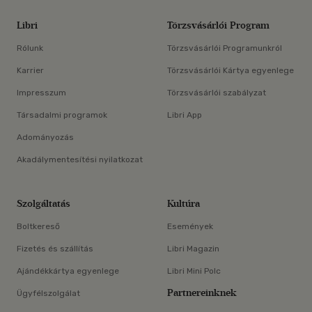
Libri
Törzsvásárlói Program
Rólunk
Törzsvásárlói Programunkról
Karrier
Törzsvásárlói Kártya egyenlege
Impresszum
Törzsvásárlói szabályzat
Társadalmi programok
Libri App
Adományozás
Akadálymentesítési nyilatkozat
Szolgáltatás
Kultúra
Boltkereső
Események
Fizetés és szállítás
Libri Magazin
Ajándékkártya egyenlege
Libri Mini Polc
Partnereinknek
Ügyfélszolgálat