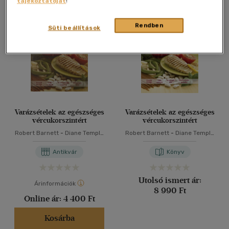
tájékoztatóját
!
Összesen
2
db
40 db / oldal
Rendben
Süti beállítások
Alkalmaz
Varázsételek az egészséges
Varázsételek az egészséges
vércukorszintért
vércukorszintért
Robert Barnett
-
Diane Temple
Robert Barnett
-
Diane Temple
-
Denise Webb
-
Denise Webb
Antikvár
Könyv
Utolsó ismert ár:
Árinformációk
8 990 Ft
Online ár:
4 400 Ft
Kosárba