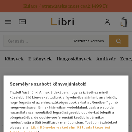
Kulacs / strandtáska most csak 1499 Ft!
Rendezés
Törzsvásárlói Kártya adatai
Rendezés
Kiadás éve szerint csökkenő
Részletes keresés
Kiadás éve szerint növekvő
Ár szerint csökkenő
Könyvek
E-könyvek
Hangoskönyvek
Antikvár
Zene,
Ár szerint növekvő
Diane Temple
Eladott darabszám szerint csökkenő
Személyre szabott könyvajánlatok!
Eladott darabszám szerint növekvő
Tisztelt Vásárlónk! Annak érdekében, hogy az ízléséhez minél
Cím szerint A-Z
közelebb álló könyveket tudjunk a figyelmébe ajánlani, arra kérjük,
Művei
hogy fogadja el az ehhez szükséges cookie-kat a „Rendben” gomb
Szerző szerint A-Z
megnyomásával. Ennek hiányában weboldalunk csak a weboldal
használata szempontjából legszükségesebb cookie-kat telepíti a
Szűrés
Rendezés
böngészőjébe, de cookie-preferenciáit később is bármikor
Megjelenítés
módosíthatja a Süti beállítások menüpontban. További részletekért
olvassa el a
Libri Könyvkereskedelmi Kft. adatkezelési
20 db / oldal