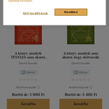
tájékoztatóját
!
Összesen
2
db
40 db / oldal
Rendben
Süti beállítások
Alkalmaz
A könyv, amelyik
A könyv, amelyik nem
TÉNYLEG nem akarta,
akarta, hogy elolvassák
hogy elolvassák
David Sundin
David Sundin
Könyv
Könyv
Árinformációk
Árinformációk
Borító ár:
3 990 Ft
Borító ár:
3 490 Ft
Kosárba
Kosárba