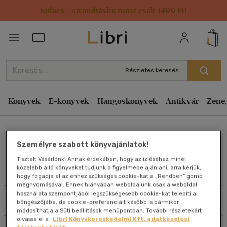
Kulacs / strandtáska most csak 1499 Ft!
Rendezés
Törzsvásárlói Kártya adatai
Rendezés
Kiadás éve szerint csökkenő
Részletes keresés
Kiadás éve szerint növekvő
Ár szerint csökkenő
Könyvek
E-könyvek
Hangoskönyvek
Antikvár
Zene,
Ár szerint növekvő
David Sundin
Eladott darabszám szerint csökkenő
Személyre szabott könyvajánlatok!
Eladott darabszám szerint növekvő
Tisztelt Vásárlónk! Annak érdekében, hogy az ízléséhez minél
Cím szerint A-Z
közelebb álló könyveket tudjunk a figyelmébe ajánlani, arra kérjük,
Művei
hogy fogadja el az ehhez szükséges cookie-kat a „Rendben” gomb
Szerző szerint A-Z
megnyomásával. Ennek hiányában weboldalunk csak a weboldal
használata szempontjából legszükségesebb cookie-kat telepíti a
Szűrés
Rendezés
böngészőjébe, de cookie-preferenciáit később is bármikor
Megjelenítés
módosíthatja a Süti beállítások menüpontban. További részletekért
olvassa el a
Libri Könyvkereskedelmi Kft. adatkezelési
20 db / oldal