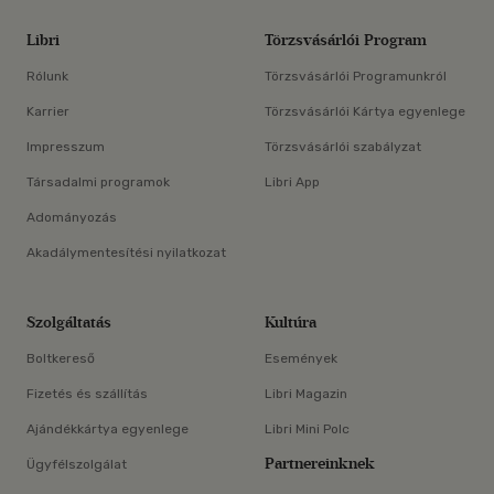
Libri
Törzsvásárlói Program
Rólunk
Törzsvásárlói Programunkról
Karrier
Törzsvásárlói Kártya egyenlege
Impresszum
Törzsvásárlói szabályzat
Társadalmi programok
Libri App
Adományozás
Akadálymentesítési nyilatkozat
Szolgáltatás
Kultúra
Boltkereső
Események
Fizetés és szállítás
Libri Magazin
Ajándékkártya egyenlege
Libri Mini Polc
Partnereinknek
Ügyfélszolgálat