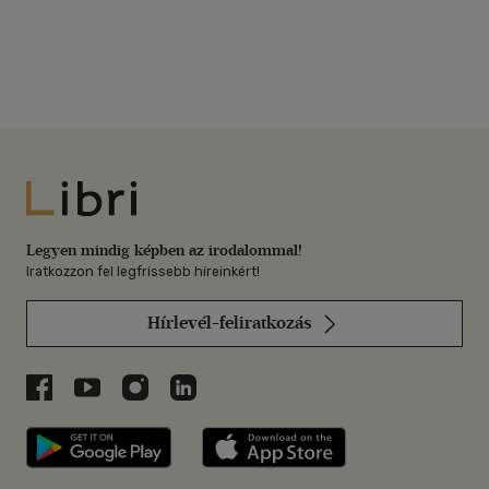
Libri
Legyen mindig képben az irodalommal!
Iratkozzon fel legfrissebb híreinkért!
Hírlevél-feliratkozás
Libri a Facebookon
Libri a Youtube-on
Libri az Instagramon
Libri a LinkedInen
Libri applikáció Szerezd meg: Google P
Libri applikáció 