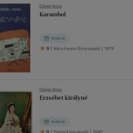
Dániel Anna
Karambol
Antikvár
0
| Móra Ferenc Könyvkiadó | 1979
Dániel Anna
Erzsébet királyné
Antikvár
0
| Dante Könyvkiadó | 1940