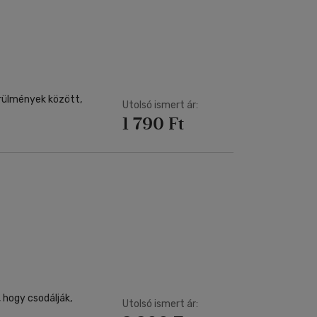
örülmények között,
Utolsó ismert ár:
1 790 Ft
 hogy csodálják,
Utolsó ismert ár: