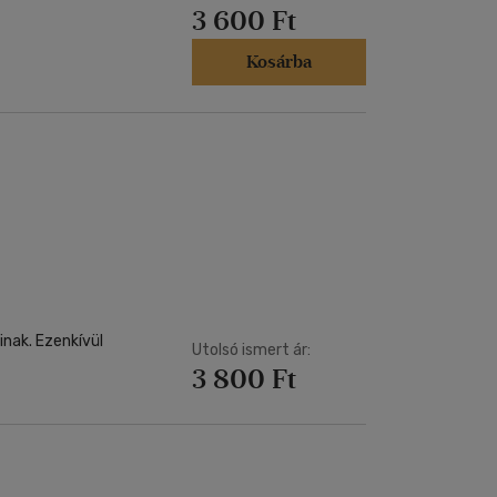
3 600 Ft
Kosárba
nak. Ezenkívül
Utolsó ismert ár:
3 800 Ft