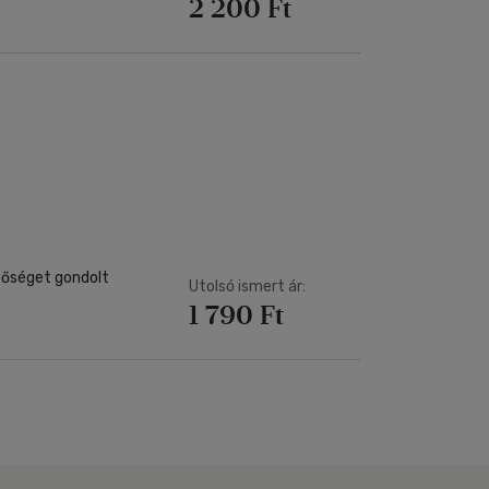
2 200 Ft
etőséget gondolt
Utolsó ismert ár:
1 790 Ft