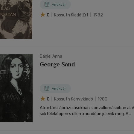
Antikvár
0
| Kossuth Kiadó Zrt | 1982
Dániel Anna
George Sand
Antikvár
0
| Kossuth Könyvkiadó | 1980
A kortársi ábrázolásokban s önvallomásaiban alak
sokféleképpen s ellentmondóan jelenik meg. A...