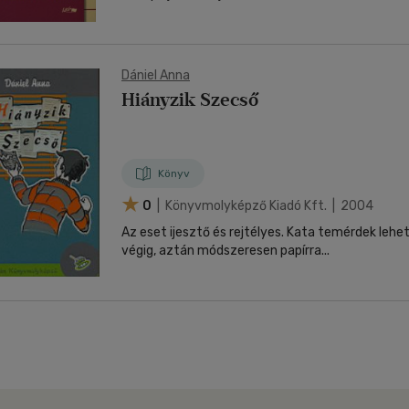
Dániel Anna
Hiányzik Szecső
Könyv
0
| Könyvmolyképző Kiadó Kft. | 2004
Az eset ijesztő és rejtélyes. Kata temérdek leh
végig, aztán módszeresen papírra...