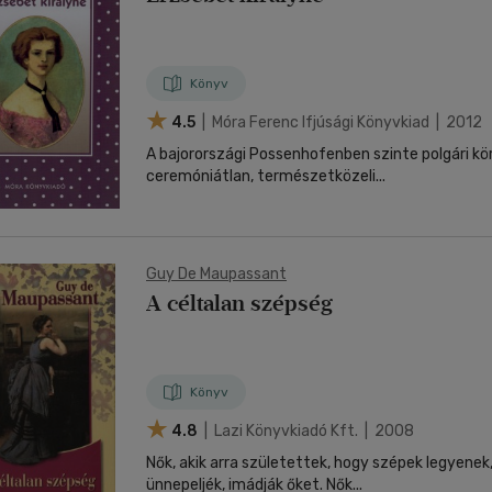
Könyv
4.5
| Móra Ferenc Ifjúsági Könyvkiad | 2012
A bajorországi Possenhofenben szinte polgári k
ceremóniátlan, természetközeli...
Guy De Maupassant
A céltalan szépség
Könyv
4.8
| Lazi Könyvkiadó Kft. | 2008
Nők, akik arra születettek, hogy szépek legyenek,
ünnepeljék, imádják őket. Nők...