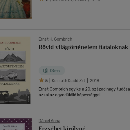
Ernst H. Gombrich
Rövid világtörténelem fiataloknak
Könyv
5
| Kossuth Kiadó Zrt | 2018
Ernst Gombrich egyike a 20. század nagy tudósai
azzal az egyedülálló képességgel...
Dániel Anna
Erzsébet királyné