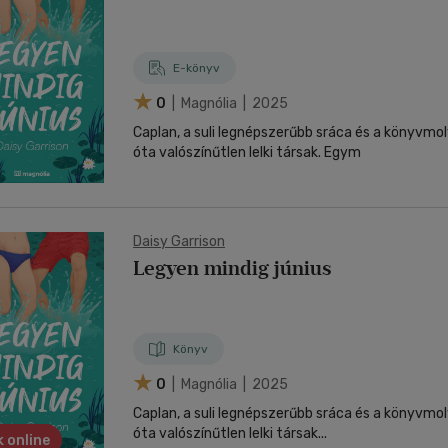
nyelvű
Egyéb áru,
jaink, bulvár, politika
jaink, bulvár, politika
Sport, természetjárás
Ismeretterjesztő
Nyelvkönyv, szótár, idegen nyelvű
Hangzóanyag
Történelem
Szatíra
Térkép
Térkép
Történele
szolgáltatás
Pénz, gazdaság, üzleti élet
lvkönyv, szótár, idegen nyelvű
tár
Számítástechnika, internet
Játékfilm
Pénz, gazdaság, üzleti élet
Papír, írószer
Tudomány és Természet
Színház
Történelem
Naptár
Tudomány 
E-hangoskön
Sport, természetjárás
E-könyv
Kaland
Természetfilm
Kártya
Utazás
Társasjátéko
0
| Magnólia | 2025
Kötelező
Thriller,Pszicho-
Kreatív játék
olvasmányok-
thriller
Caplan, a suli legnépszerűbb sráca és a könyvmo
filmfeld.
óta valószínűtlen lelki társak. Egym
Történelmi
Krimi
Tv-sorozatok
Misztikus
Daisy Garrison
Legyen mindig június
Könyv
0
| Magnólia | 2025
Caplan, a suli legnépszerűbb sráca és a könyvmo
óta valószínűtlen lelki társak...
 online