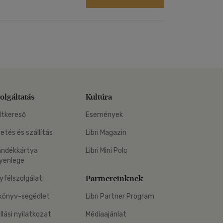
olgáltatás
Kultúra
ltkereső
Események
zetés és szállítás
Libri Magazin
ándékkártya
Libri Mini Polc
yenlege
Partnereinknek
yfélszolgálat
könyv-segédlet
Libri Partner Program
állási nyilatkozat
Médiaajánlat