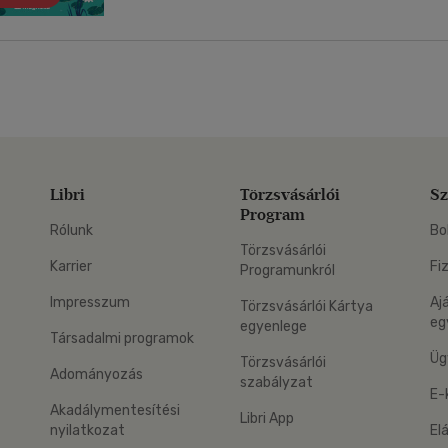
Libri
Törzsvásárlói
Sz
Program
Rólunk
Bo
Törzsvásárlói
Karrier
Fi
Programunkról
Impresszum
Aj
Törzsvásárlói Kártya
eg
egyenlege
Társadalmi programok
Üg
Törzsvásárlói
Adományozás
szabályzat
E-
Akadálymentesítési
Libri App
nyilatkozat
El