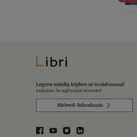
Libri
Legyen mindig képben az irodalommal!
Iratkozzon fel legfrissebb híreinkért!
Hírlevél-feliratkozás
Libri a Facebookon
Libri a Youtube-on
Libri az Instagramon
Libri a LinkedInen