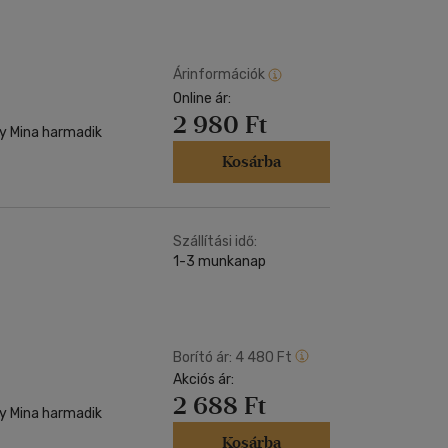
Kártya
Vallás, mitológia
m
Képeslap
és Természet
yv
Naptár
Árinformációk
k
Online ár:
Papír, írószer
2 980 Ft
ok
ly Mina harmadik
Kosárba
Szállítási idő:
1-3 munkanap
Borító ár:
4 480 Ft
Akciós ár:
2 688 Ft
ly Mina harmadik
Kosárba