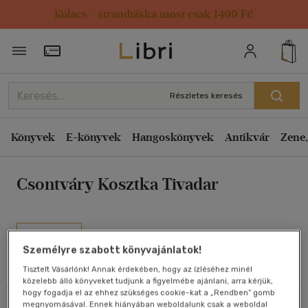
Kulacs / strandtáska most csak 1499 Ft!
Rendezés
Törzsvásárlói Kártya adatai
Rendezés
Kiadás éve szerint csökkenő
Részletes keresés
Kiadás éve szerint növekvő
Ár szerint csökkenő
Könyvek
E-könyvek
Hangoskönyvek
Antikvár
Zene,
Ár szerint növekvő
Csontváry Kosztka Tivadar
Eladott darabszám szerint csökkenő
Eladott darabszám szerint növekvő
Cím szerint A-Z
Művei
Szerző szerint A-Z
Személyre szabott könyvajánlatok!
Tisztelt Vásárlónk! Annak érdekében, hogy az ízléséhez minél
Olvasói vélemények
közelebb álló könyveket tudjunk a figyelmébe ajánlani, arra kérjük,
Megjelenítés
hogy fogadja el az ehhez szükséges cookie-kat a „Rendben” gomb
megnyomásával. Ennek hiányában weboldalunk csak a weboldal
Szűrés
Rendezés
20 db / oldal