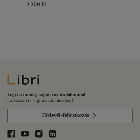
2 200 Ft
Libri
Legyen mindig képben az irodalommal!
Iratkozzon fel legfrissebb híreinkért!
Hírlevél-feliratkozás
Libri a Facebookon
Libri a Youtube-on
Libri az Instagramon
Libri a LinkedInen