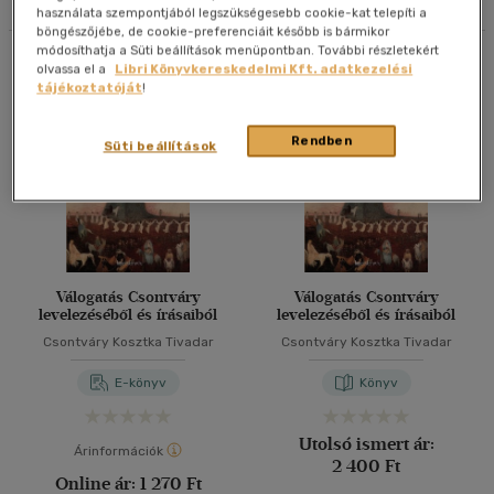
használata szempontjából legszükségesebb cookie-kat telepíti a
böngészőjébe, de cookie-preferenciáit később is bármikor
40 db / oldal
módosíthatja a Süti beállítások menüpontban. További részletekért
Összesen
3
db
olvassa el a
Libri Könyvkereskedelmi Kft. adatkezelési
tájékoztatóját
!
Alkalmaz
Rendben
Süti beállítások
Válogatás Csontváry
Válogatás Csontváry
levelezéséből és írásaiból
levelezéséből és írásaiból
Csontváry Kosztka Tivadar
Csontváry Kosztka Tivadar
E-könyv
Könyv
Utolsó ismert ár:
Árinformációk
2 400 Ft
Online ár:
1 270 Ft