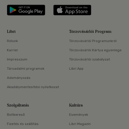
Libri applikáció Szerezd meg: Google P
Libri applikáció 
Libri
Törzsvásárlói Program
Rólunk
Törzsvásárlói Programunkról
Karrier
Törzsvásárlói Kártya egyenlege
Impresszum
Törzsvásárlói szabályzat
Társadalmi programok
Libri App
Adományozás
Akadálymentesítési nyilatkozat
Szolgáltatás
Kultúra
Boltkereső
Események
Fizetés és szállítás
Libri Magazin