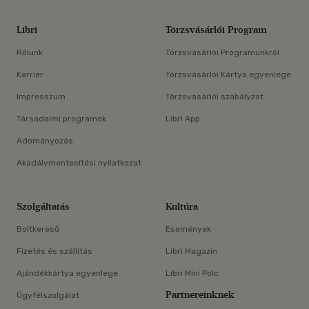
Libri
Törzsvásárlói Program
Rólunk
Törzsvásárlói Programunkról
Karrier
Törzsvásárlói Kártya egyenlege
Impresszum
Törzsvásárlói szabályzat
Társadalmi programok
Libri App
Adományozás
Akadálymentesítési nyilatkozat
Szolgáltatás
Kultúra
Boltkereső
Események
Fizetés és szállítás
Libri Magazin
Ajándékkártya egyenlege
Libri Mini Polc
Partnereinknek
Ügyfélszolgálat