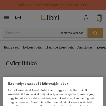
Kulacs / strandtáska most csak 1499 Ft!
Rendezés
Törzsvásárlói Kártya adatai
Rendezés
Kiadás éve szerint csökkenő
Részletes keresés
Kiadás éve szerint növekvő
Ár szerint csökkenő
Könyvek
E-könyvek
Hangoskönyvek
Antikvár
Zene,
Ár szerint növekvő
Csíky Ildikó
Eladott darabszám szerint csökkenő
Eladott darabszám szerint növekvő
Cím szerint A-Z
Művei
Személyre szabott könyvajánlatok!
Szerző szerint A-Z
Tisztelt Vásárlónk! Annak érdekében, hogy az ízléséhez minél
Szűrés
Rendezés
közelebb álló könyveket tudjunk a figyelmébe ajánlani, arra kérjük,
Megjelenítés
hogy fogadja el az ehhez szükséges cookie-kat a „Rendben” gomb
megnyomásával. Ennek hiányában weboldalunk csak a weboldal
20 db / oldal