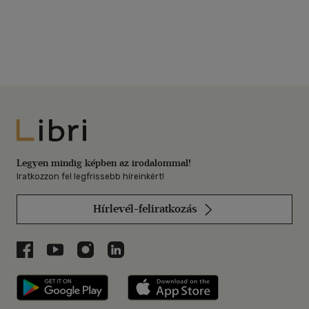
Libri
Legyen mindig képben az irodalommal!
Iratkozzon fel legfrissebb híreinkért!
Hírlevél-feliratkozás
Libri a Facebookon
Libri a Youtube-on
Libri az Instagramon
Libri a LinkedInen
Libri applikáció Szerezd meg: Google P
Libri applikáció 