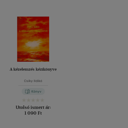
A kézelemzés kézikönyve
Csíky Ildikó
Könyv
Utolsó ismert ár:
1 090 Ft