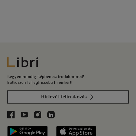
Libri
Legyen mindig képben az irodalommal!
Iratkozzon fel legfrissebb híreinkért!
Hírlevél-feliratkozás
Libri a Facebookon
Libri a Youtube-on
Libri az Instagramon
Libri a LinkedInen
Libri applikáció Szerezd meg: Google P
Libri applikáció 