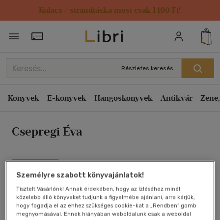
Kulacs / strandtáska most csak 1499 Ft!
Rendezés
Törzsvásárlói Kártya adatai
Rendezés
Kiadás éve szerint csökkenő
Részletes keresés
Kiadás éve szerint növekvő
Ár szerint csökkenő
Könyvek
E-könyvek
Hangoskönyvek
Antikvár
Zene,
Ár szerint növekvő
Csepregi Éva
Eladott darabszám szerint csökkenő
Eladott darabszám szerint növekvő
Cím szerint A-Z
Művei
Személyre szabott könyvajánlatok!
Szerző szerint A-Z
Tisztelt Vásárlónk! Annak érdekében, hogy az ízléséhez minél
Szűrés
Rendezés
közelebb álló könyveket tudjunk a figyelmébe ajánlani, arra kérjük,
Megjelenítés
hogy fogadja el az ehhez szükséges cookie-kat a „Rendben” gomb
megnyomásával. Ennek hiányában weboldalunk csak a weboldal
20 db / oldal