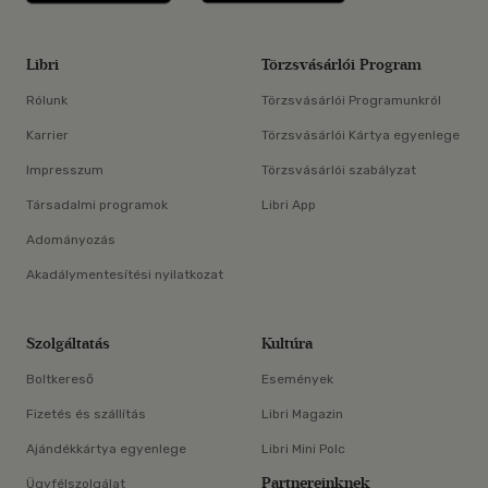
Libri
Törzsvásárlói Program
Rólunk
Törzsvásárlói Programunkról
Karrier
Törzsvásárlói Kártya egyenlege
Impresszum
Törzsvásárlói szabályzat
Társadalmi programok
Libri App
Adományozás
Akadálymentesítési nyilatkozat
Szolgáltatás
Kultúra
Boltkereső
Események
Fizetés és szállítás
Libri Magazin
Ajándékkártya egyenlege
Libri Mini Polc
Partnereinknek
Ügyfélszolgálat