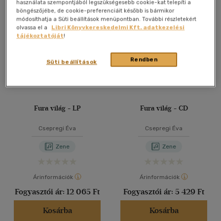
Összesen
3
db
használata szempontjából legszükségesebb cookie-kat telepíti a
böngészőjébe, de cookie-preferenciáit később is bármikor
40 db / oldal
módosíthatja a Süti beállítások menüpontban. További részletekért
olvassa el a
Libri Könyvkereskedelmi Kft. adatkezelési
tájékoztatóját
!
Alkalmaz
Rendben
Süti beállítások
Fura világ - LP
Fura világ - CD
Csepregi Éva
Csepregi Éva
Zene
Zene
Árinformációk
Árinformációk
Fogyasztói ár:
12 065 Ft
Fogyasztói ár:
5 429 Ft
Kosárba
Kosárba