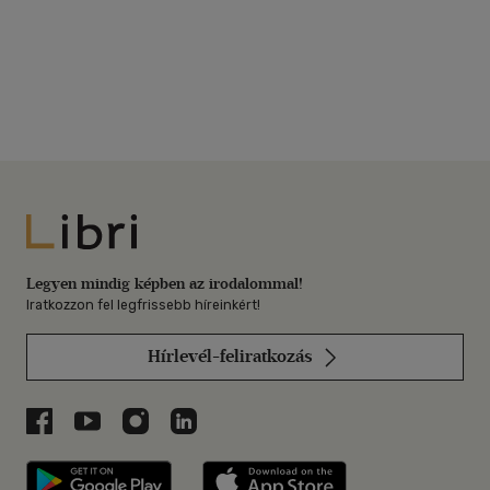
Libri
Legyen mindig képben az irodalommal!
Iratkozzon fel legfrissebb híreinkért!
Hírlevél-feliratkozás
Libri a Facebookon
Libri a Youtube-on
Libri az Instagramon
Libri a LinkedInen
Libri applikáció Szerezd meg: Google P
Libri applikáció 