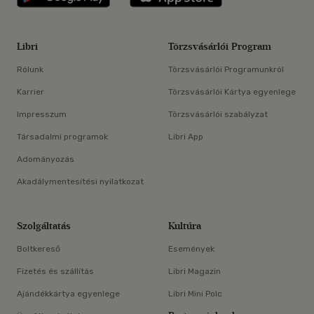
Libri
Törzsvásárlói Program
Rólunk
Törzsvásárlói Programunkról
Karrier
Törzsvásárlói Kártya egyenlege
Impresszum
Törzsvásárlói szabályzat
Társadalmi programok
Libri App
Adományozás
Akadálymentesítési nyilatkozat
Szolgáltatás
Kultúra
Boltkereső
Események
Fizetés és szállítás
Libri Magazin
Ajándékkártya egyenlege
Libri Mini Polc