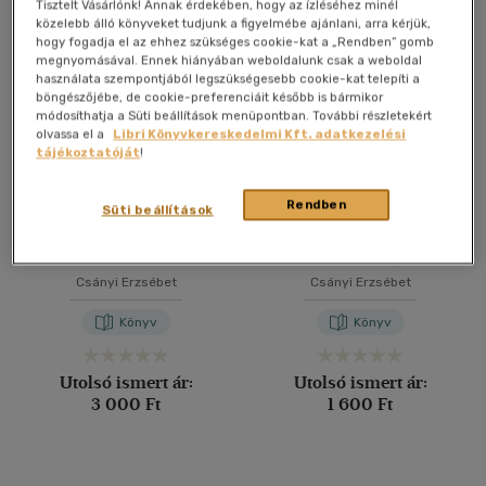
Összesen
5
db
Tisztelt Vásárlónk! Annak érdekében, hogy az ízléséhez minél
közelebb álló könyveket tudjunk a figyelmébe ajánlani, arra kérjük,
40 db / oldal
hogy fogadja el az ehhez szükséges cookie-kat a „Rendben” gomb
megnyomásával. Ennek hiányában weboldalunk csak a weboldal
használata szempontjából legszükségesebb cookie-kat telepíti a
böngészőjébe, de cookie-preferenciáit később is bármikor
Alkalmaz
módosíthatja a Süti beállítások menüpontban. További részletekért
olvassa el a
Libri Könyvkereskedelmi Kft. adatkezelési
tájékoztatóját
!
Rendben
Süti beállítások
Farmernadrágos próza
Alteregó - Alakmások -
vajdasági tükörben
hamismások -
heteronimák
Csányi Erzsébet
Csányi Erzsébet
Könyv
Könyv
Utolsó ismert ár:
Utolsó ismert ár:
3 000 Ft
1 600 Ft