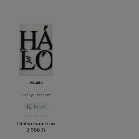
Jelháló
Csányi Erzsébet
Könyv
Utolsó ismert ár:
2 088 Ft