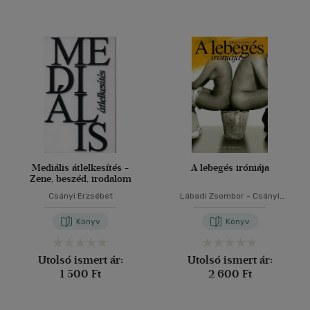
Mediális átlelkesítés -
A lebegés iróniája
Zene, beszéd, irodalom
Csányi Erzsébet
Lábadi Zsombor
-
Csányi
Erzsébet
Könyv
Könyv
Utolsó ismert ár:
Utolsó ismert ár:
1 500 Ft
2 600 Ft