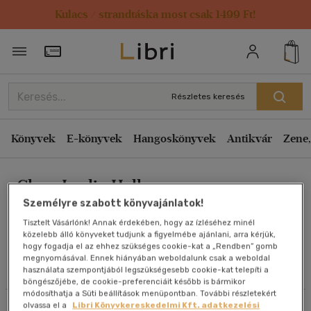
Kulacs / strandtáska most csak 1499 Ft!
Rendezés
Törzsvásárlói Kártya adatai
Rendezés
Kiadás éve szerint csökkenő
Részletes keresés
Kiadás éve szerint növekvő
Ár szerint csökkenő
Könyvek
E-könyvek
Hangoskönyvek
Antikvár
Zene,
Ár szerint növekvő
Clare Leslie Hall
Eladott darabszám szerint csökkenő
Személyre szabott könyvajánlatok!
Eladott darabszám szerint növekvő
Tisztelt Vásárlónk! Annak érdekében, hogy az ízléséhez minél
Cím szerint A-Z
közelebb álló könyveket tudjunk a figyelmébe ajánlani, arra kérjük,
Művei
hogy fogadja el az ehhez szükséges cookie-kat a „Rendben” gomb
Szerző szerint A-Z
megnyomásával. Ennek hiányában weboldalunk csak a weboldal
használata szempontjából legszükségesebb cookie-kat telepíti a
Olvasói vélemények
böngészőjébe, de cookie-preferenciáit később is bármikor
Megjelenítés
módosíthatja a Süti beállítások menüpontban. További részletekért
olvassa el a
Libri Könyvkereskedelmi Kft. adatkezelési
Szűrés
Rendezés
20 db / oldal