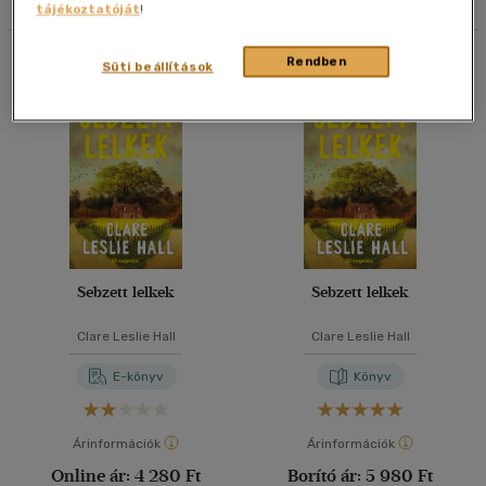
tájékoztatóját
!
40 db / oldal
Összesen
2
db
Rendben
Süti beállítások
Alkalmaz
Sebzett lelkek
Sebzett lelkek
Clare Leslie Hall
Clare Leslie Hall
E-könyv
Könyv
Árinformációk
Árinformációk
Online ár:
4 280 Ft
Borító ár:
5 980 Ft