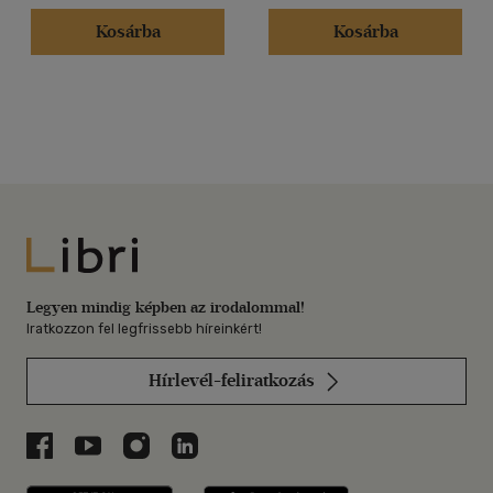
Kosárba
Kosárba
Libri
Legyen mindig képben az irodalommal!
Iratkozzon fel legfrissebb híreinkért!
Hírlevél-feliratkozás
Libri a Facebookon
Libri a Youtube-on
Libri az Instagramon
Libri a LinkedInen