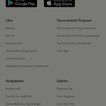
Libri applikáció Szerezd meg: Google P
Libri applikáció 
Libri
Törzsvásárlói Program
Rólunk
Törzsvásárlói Programunkról
Karrier
Törzsvásárlói Kártya egyenlege
Impresszum
Törzsvásárlói szabályzat
Társadalmi programok
Libri App
Adományozás
Akadálymentesítési nyilatkozat
Szolgáltatás
Kultúra
Boltkereső
Események
Fizetés és szállítás
Libri Magazin
Ajándékkártya egyenlege
Libri Mini Polc