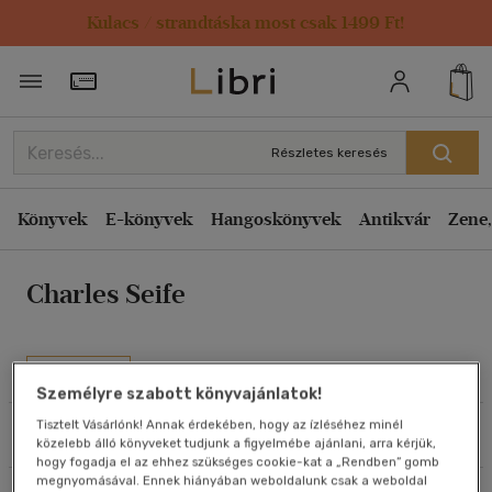
Kulacs / strandtáska most csak 1499 Ft!
Rendezés
Törzsvásárlói Kártya adatai
Rendezés
Kiadás éve szerint csökkenő
Részletes keresés
Kiadás éve szerint növekvő
Ár szerint csökkenő
Könyvek
E-könyvek
Hangoskönyvek
Antikvár
Zene,
Ár szerint növekvő
Charles Seife
Eladott darabszám szerint csökkenő
Eladott darabszám szerint növekvő
Cím szerint A-Z
Művei
Szerző szerint A-Z
Személyre szabott könyvajánlatok!
Tisztelt Vásárlónk! Annak érdekében, hogy az ízléséhez minél
Szűrés
Rendezés
közelebb álló könyveket tudjunk a figyelmébe ajánlani, arra kérjük,
Megjelenítés
hogy fogadja el az ehhez szükséges cookie-kat a „Rendben” gomb
megnyomásával. Ennek hiányában weboldalunk csak a weboldal
20 db / oldal