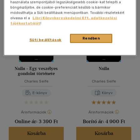
Összesen
4
db
használata szempontjából legszükségesebb cookie-kat telepíti a
böngészőjébe, de cookie-preferenciáit később is bármikor
40 db / oldal
módosíthatja a Süti beállítások menüpontban. További részletekért
olvassa el a
Libri Könyvkereskedelmi Kft. adatkezelési
tájékoztatóját
!
Alkalmaz
Rendben
Süti beállítások
Nulla - Egy veszélyes
Nulla
gondolat története
Charles Seife
Charles Seife
E-könyv
Könyv
Árinformációk
Árinformációk
Online ár:
3 390 Ft
Borító ár:
4 900 Ft
Kosárba
Kosárba