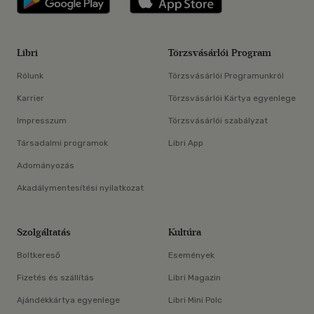
Libri
Törzsvásárlói Program
Rólunk
Törzsvásárlói Programunkról
Karrier
Törzsvásárlói Kártya egyenlege
Impresszum
Törzsvásárlói szabályzat
Társadalmi programok
Libri App
Adományozás
Akadálymentesítési nyilatkozat
Szolgáltatás
Kultúra
Boltkereső
Események
Fizetés és szállítás
Libri Magazin
Ajándékkártya egyenlege
Libri Mini Polc