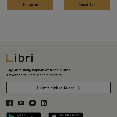
Kosárba
Kosárba
Libri
Legyen mindig képben az irodalommal!
Iratkozzon fel legfrissebb híreinkért!
Hírlevél-feliratkozás
Libri a Facebookon
Libri a Youtube-on
Libri az Instagramon
Libri a LinkedInen
Libri applikáció Szerezd meg: Google P
Libri applikáció 