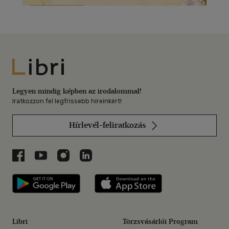
Libri
Legyen mindig képben az irodalommal!
Iratkozzon fel legfrissebb híreinkért!
Hírlevél-feliratkozás
Libri a Facebookon
Libri a Youtube-on
Libri az Instagramon
Libri a LinkedInen
Libri applikáció Szerezd meg: Google P
Libri applikáció 
Libri
Törzsvásárlói Program