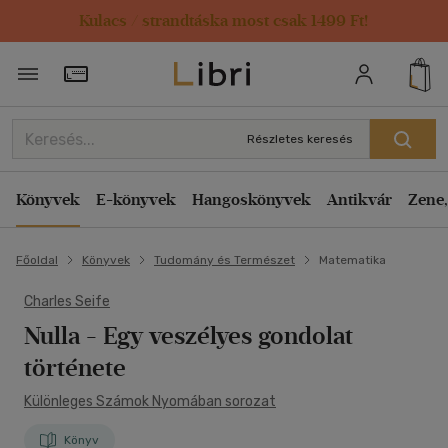
Kulacs / strandtáska most csak 1499 Ft!
Törzsvásárlói Kártya adatai
Részletes keresés
Könyvek
E-könyvek
Hangoskönyvek
Antikvár
Zene,
Főoldal
Könyvek
Tudomány és Természet
Matematika
Charles Seife
Nulla
- Egy veszélyes gondolat
története
Különleges Számok Nyomában sorozat
Könyv