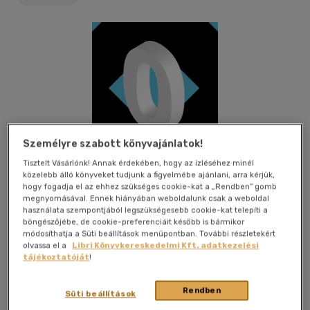
Személyre szabott könyvajánlatok!
Tisztelt Vásárlónk! Annak érdekében, hogy az ízléséhez minél
közelebb álló könyveket tudjunk a figyelmébe ajánlani, arra kérjük,
hogy fogadja el az ehhez szükséges cookie-kat a „Rendben” gomb
megnyomásával. Ennek hiányában weboldalunk csak a weboldal
használata szempontjából legszükségesebb cookie-kat telepíti a
böngészőjébe, de cookie-preferenciáit később is bármikor
módosíthatja a Süti beállítások menüpontban. További részletekért
olvassa el a
Libri Könyvkereskedelmi Kft. adatkezelési
tájékoztatóját
!
Kívánságlistához adom
Megosztom
(1 vélemény)
Rendben
Süti beállítások