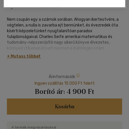
Typotex Kiadó
|
2024
|
magyar nyelvű
|
puhatáblás,
ragasztókötött
|
255 oldal
Nem csupán egy a számok sorában. Ahogyan ikertestvére, a
végtelen, a nulla is zavarba ejt bennünket, és évezredek óta
kísérti képzeletünket nyugtalanítóan paradox
tulajdonságaival. Charles Seife amerikai matematikus és
tudomány-népszerűsítő nagy sikerű könyve élvezetes,
könnyed stílusban követi nyomon e különleges szám
szövevényes és lenyűgöző történét, a babiloni ékírásos
+ Mutass többet
tábláktól a fekete lyukak fantasztikus felfedezéséig és még
tovább. Megtudjuk, hogyan született meg a nulla eszméje az
ókori keleten, miképpen küzdött az elismerésért az
Árinformációk
antikvitástól kezdve a kora újkorig Európában, és miként vált
a nyugati matematika egyik legfontosabb eszközévé, hogy
Ingyen szállítás 15 000 Ft felett
azután Einstein, Feynman és mások kezébe kerülve a modern
Borító ár:
4 900 Ft
természettudomány legnagyobb áttöréseinél játsszon
kulcsszerepet. És a történet itt még nem ért véget, hiszen a
nulla furcsa és kétarcú természete ma a relativitáselmélet
Kosárba
és a kvantummechanika észbontó ütközési zónáiban, a
"mindenség elmélete" körüli tudományos vitákban
mutatkozik meg ismét.
A termék megvásárlásával