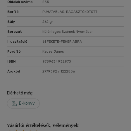
Oldalak száma:
255
Borító
PUHATÁBLÁS, RAGASZTÓKÖTÖTT
Súly
262 gr
Sorozat
Különleges Számok Nyomában
Illusztráció
61 FEKETE-FEHÉR ÁBRA
Fordító
Kepes János
ISBN
9789634932970
Árukód
2779392 / 1222556
Elérhető még:
E-könyv
Vásárlói értékelések, vélemények