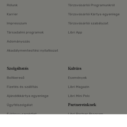
Rólunk
Törzsvásárlói Programunkról
Karrier
Törzsvásárlói Kártya egyenlege
Impresszum
Törzsvásárlói szabályzat
Társadalmi programok
Libri App
Adományozás
Akadálymentesítési nyilatkozat
Szolgáltatás
Kultúra
Boltkereső
Események
Fizetés és szállítás
Libri Magazin
Ajándékkártya egyenlege
Libri Mini Polc
Partnereinknek
Ügyfélszolgálat
E-könyv-segédlet
Libri Partner Program
×
Elállási nyilatkozat
Médiaajánlat