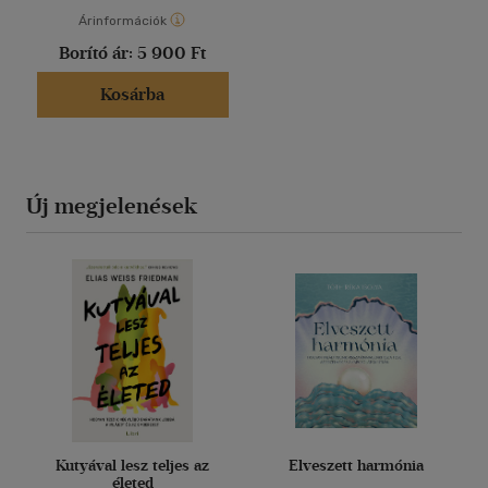
Árinformációk
Borító ár:
5 900 Ft
Kosárba
Új megjelenések
Kutyával lesz teljes az
Elveszett harmónia
életed