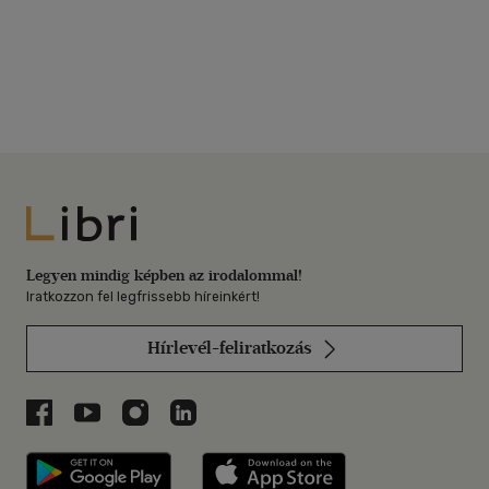
Libri
Legyen mindig képben az irodalommal!
Iratkozzon fel legfrissebb híreinkért!
Hírlevél-feliratkozás
Libri a Facebookon
Libri a Youtube-on
Libri az Instagramon
Libri a LinkedInen
Libri applikáció Szerezd meg: Google P
Libri applikáció 