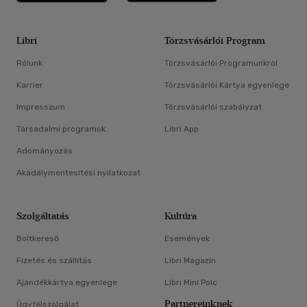
Libri
Törzsvásárlói Program
Rólunk
Törzsvásárlói Programunkról
Karrier
Törzsvásárlói Kártya egyenlege
Impresszum
Törzsvásárlói szabályzat
Társadalmi programok
Libri App
Adományozás
Akadálymentesítési nyilatkozat
Szolgáltatás
Kultúra
Boltkereső
Események
Fizetés és szállítás
Libri Magazin
Ajándékkártya egyenlege
Libri Mini Polc
Partnereinknek
Ügyfélszolgálat