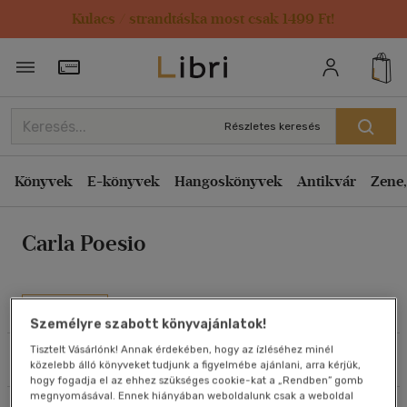
Kulacs / strandtáska most csak 1499 Ft!
Rendezés
Törzsvásárlói Kártya adatai
Rendezés
Kiadás éve szerint csökkenő
Részletes keresés
Kiadás éve szerint növekvő
Ár szerint csökkenő
Könyvek
E-könyvek
Hangoskönyvek
Antikvár
Zene,
Ár szerint növekvő
Carla Poesio
Eladott darabszám szerint csökkenő
Eladott darabszám szerint növekvő
Cím szerint A-Z
Művei
Személyre szabott könyvajánlatok!
Szerző szerint A-Z
Tisztelt Vásárlónk! Annak érdekében, hogy az ízléséhez minél
Szűrés
Rendezés
közelebb álló könyveket tudjunk a figyelmébe ajánlani, arra kérjük,
Megjelenítés
hogy fogadja el az ehhez szükséges cookie-kat a „Rendben” gomb
megnyomásával. Ennek hiányában weboldalunk csak a weboldal
20 db / oldal