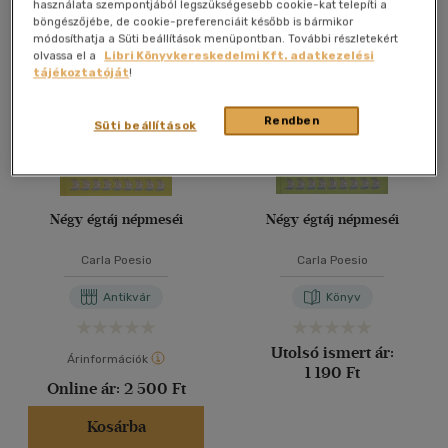
Összesen
3
db
használata szempontjából legszükségesebb cookie-kat telepíti a
böngészőjébe, de cookie-preferenciáit később is bármikor
40 db / oldal
módosíthatja a Süti beállítások menüpontban. További részletekért
olvassa el a
Libri Könyvkereskedelmi Kft. adatkezelési
tájékoztatóját
!
Alkalmaz
Rendben
Süti beállítások
Négy égtáj népmeséi
Négy égtáj népmeséi
Carla Poesio
Carla Poesio
Antikvár
Könyv
Utolsó ismert ár:
Árinformációk
1 190 Ft
Online ár:
2 500 Ft
Kosárba