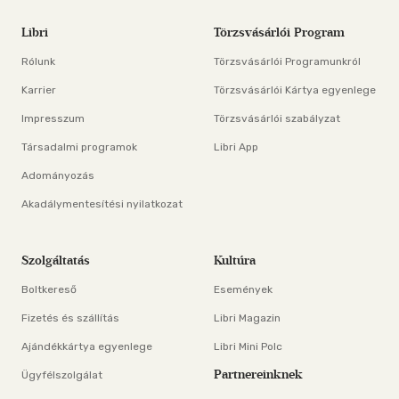
Libri
Törzsvásárlói Program
Rólunk
Törzsvásárlói Programunkról
Karrier
Törzsvásárlói Kártya egyenlege
Impresszum
Törzsvásárlói szabályzat
Társadalmi programok
Libri App
Adományozás
Akadálymentesítési nyilatkozat
Szolgáltatás
Kultúra
Boltkereső
Események
Fizetés és szállítás
Libri Magazin
Ajándékkártya egyenlege
Libri Mini Polc
Partnereinknek
Ügyfélszolgálat