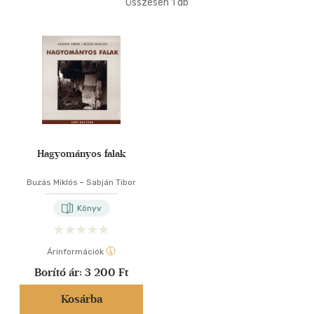
Összesen
1
db
40 db / oldal
Alkalmaz
Hagyományos falak
Buzás Miklós
-
Sabján Tibor
Könyv
Árinformációk
Borító ár:
3 200 Ft
Kosárba