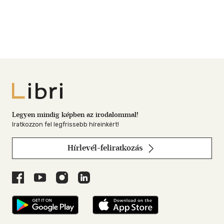
Libri
Legyen mindig képben az irodalommal!
Iratkozzon fel legfrissebb híreinkért!
Hírlevél-feliratkozás
Libri a Facebookon
Libri a Youtube-on
Libri az Instagramon
Libri a LinkedInen
Libri applikáció Szerezd meg: Google P
Libri applikáció 