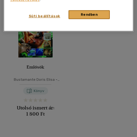
Összesen
1
db
40 db / oldal
Rendben
Süti beállítások
Alkalmaz
Emlősök
Bustamante Doris Elisa
-
Újhelyi Péter
Könyv
Utolsó ismert ár:
1 800 Ft