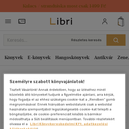
Kulacs / strandtáska most csak 1499 Ft!
Rendezés
Törzsvásárlói Kártya adatai
Rendezés
Kiadás éve szerint csökkenő
Részletes keresés
Kiadás éve szerint növekvő
Ár szerint csökkenő
Könyvek
E-könyvek
Hangoskönyvek
Antikvár
Zene,
Ár szerint növekvő
Bustamante Doris Elisa
Eladott darabszám szerint csökkenő
Személyre szabott könyvajánlatok!
Eladott darabszám szerint növekvő
Tisztelt Vásárlónk! Annak érdekében, hogy az ízléséhez minél
Cím szerint A-Z
közelebb álló könyveket tudjunk a figyelmébe ajánlani, arra kérjük,
Művei
hogy fogadja el az ehhez szükséges cookie-kat a „Rendben” gomb
Szerző szerint A-Z
megnyomásával. Ennek hiányában weboldalunk csak a weboldal
használata szempontjából legszükségesebb cookie-kat telepíti a
Szűrés
Rendezés
böngészőjébe, de cookie-preferenciáit később is bármikor
Megjelenítés
módosíthatja a Süti beállítások menüpontban. További részletekért
olvassa el a
Libri Könyvkereskedelmi Kft. adatkezelési
20 db / oldal
tájékoztatóját
!