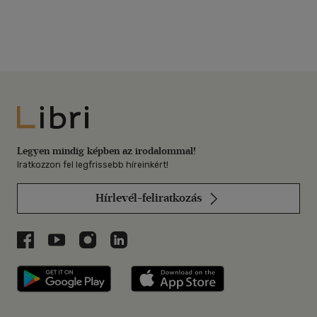
Libri
Legyen mindig képben az irodalommal!
Iratkozzon fel legfrissebb híreinkért!
Hírlevél-feliratkozás
Libri a Facebookon
Libri a Youtube-on
Libri az Instagramon
Libri a LinkedInen
Libri applikáció Szerezd meg: Google P
Libri applikáció 