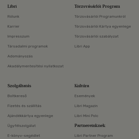
Libri
Törzsvásárlói Program
Rólunk
Törzsvásárlói Programunkról
Karrier
Törzsvásárlói Kártya egyenlege
Impresszum
Törzsvásárlói szabályzat
Társadalmi programok
Libri App
Adományozás
Akadálymentesítési nyilatkozat
Szolgáltatás
Kultúra
Boltkereső
Események
Fizetés és szállítás
Libri Magazin
Ajándékkártya egyenlege
Libri Mini Polc
Partnereinknek
Ügyfélszolgálat
E-könyv-segédlet
Libri Partner Program