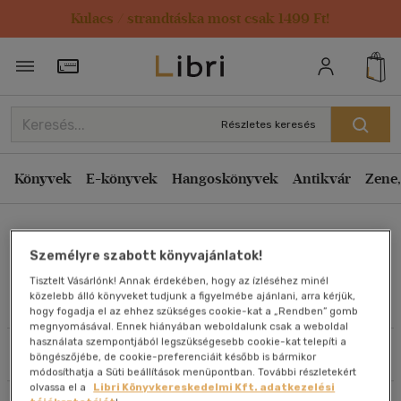
Kulacs / strandtáska most csak 1499 Ft!
Rendezés
Törzsvásárlói Kártya adatai
Rendezés
Kiadás éve szerint csökkenő
Részletes keresés
Kiadás éve szerint növekvő
Ár szerint csökkenő
Könyvek
E-könyvek
Hangoskönyvek
Antikvár
Zene,
Ár szerint növekvő
Bujáki Lívia
Eladott darabszám szerint csökkenő
Személyre szabott könyvajánlatok!
Eladott darabszám szerint növekvő
Tisztelt Vásárlónk! Annak érdekében, hogy az ízléséhez minél
Cím szerint A-Z
közelebb álló könyveket tudjunk a figyelmébe ajánlani, arra kérjük,
Művei
hogy fogadja el az ehhez szükséges cookie-kat a „Rendben” gomb
Szerző szerint A-Z
megnyomásával. Ennek hiányában weboldalunk csak a weboldal
használata szempontjából legszükségesebb cookie-kat telepíti a
Szűrés
Rendezés
böngészőjébe, de cookie-preferenciáit később is bármikor
Megjelenítés
módosíthatja a Süti beállítások menüpontban. További részletekért
olvassa el a
Libri Könyvkereskedelmi Kft. adatkezelési
20 db / oldal