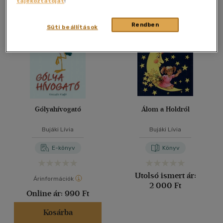
tájékoztatóját
!
Összesen
2
db
40 db / oldal
Rendben
Süti beállítások
Alkalmaz
Gólyahívogató
Álom a Holdról
Bujáki Lívia
Bujáki Lívia
E-könyv
Könyv
Utolsó ismert ár:
Árinformációk
2 000 Ft
Online ár:
990 Ft
Kosárba