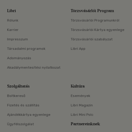
Libri
Törzsvásárlói Program
Rólunk
Törzsvásárlói Programunkról
Karrier
Törzsvásárlói Kártya egyenlege
Impresszum
Törzsvásárlói szabályzat
Társadalmi programok
Libri App
Adományozás
Akadálymentesítési nyilatkozat
Szolgáltatás
Kultúra
Boltkereső
Események
Fizetés és szállítás
Libri Magazin
Ajándékkártya egyenlege
Libri Mini Polc
Partnereinknek
Ügyfélszolgálat