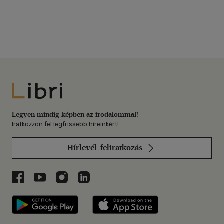
Libri
Legyen mindig képben az irodalommal!
Iratkozzon fel legfrissebb híreinkért!
Hírlevél-feliratkozás
Libri a Facebookon
Libri a Youtube-on
Libri az Instagramon
Libri a LinkedInen
Libri applikáció Szerezd meg: Google P
Libri applikáció 