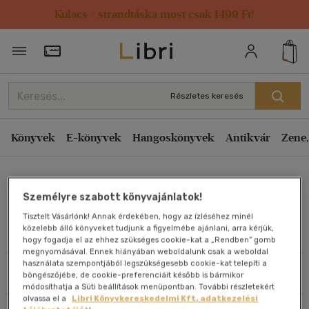
Kulacs / strandtáska most csak 1499 Ft!
Rendezés
Törzsvásárlói Kártya adatai
Rendezés
Kiadás éve szerint csökkenő
Részletes keresés
Kiadás éve szerint növekvő
Ár szerint csökkenő
Könyvek
E-könyvek
Hangoskönyvek
Antikvár
Zene,
Ár szerint növekvő
Brandon Webb
Eladott darabszám szerint csökkenő
Személyre szabott könyvajánlatok!
Eladott darabszám szerint növekvő
Tisztelt Vásárlónk! Annak érdekében, hogy az ízléséhez minél
Cím szerint A-Z
közelebb álló könyveket tudjunk a figyelmébe ajánlani, arra kérjük,
Művei
hogy fogadja el az ehhez szükséges cookie-kat a „Rendben” gomb
Szerző szerint A-Z
megnyomásával. Ennek hiányában weboldalunk csak a weboldal
használata szempontjából legszükségesebb cookie-kat telepíti a
Szűrés
Rendezés
böngészőjébe, de cookie-preferenciáit később is bármikor
Megjelenítés
módosíthatja a Süti beállítások menüpontban. További részletekért
olvassa el a
Libri Könyvkereskedelmi Kft. adatkezelési
20 db / oldal