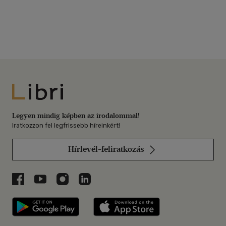
Libri
Legyen mindig képben az irodalommal!
Iratkozzon fel legfrissebb híreinkért!
Hírlevél-feliratkozás
Libri a Facebookon
Libri a Youtube-on
Libri az Instagramon
Libri a LinkedInen
Libri applikáció Szerezd meg: Google P
Libri applikáció 