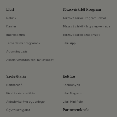
Libri
Törzsvásárlói Program
Rólunk
Törzsvásárlói Programunkról
Karrier
Törzsvásárlói Kártya egyenlege
Impresszum
Törzsvásárlói szabályzat
Társadalmi programok
Libri App
Adományozás
Akadálymentesítési nyilatkozat
Szolgáltatás
Kultúra
Boltkereső
Események
Fizetés és szállítás
Libri Magazin
Ajándékkártya egyenlege
Libri Mini Polc
Partnereinknek
Ügyfélszolgálat