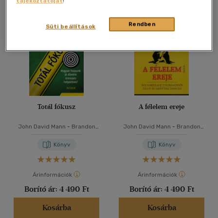
tájékoztatóját
!
Összesen
2
db
40 db / oldal
Rendben
Süti beállítások
Alkalmaz
Totál fókusz
A félelem ereje
John David Mann
-
Brandon
John David Mann
-
Brandon
Webb
Webb
Könyv
Könyv
Árinformációk
Árinformációk
Borító ár:
4 490 Ft
Borító ár:
4 490 Ft
Kosárba
Kosárba