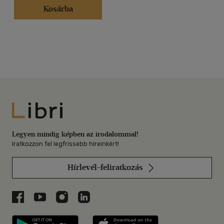
Kosárba
Libri
Legyen mindig képben az irodalommal!
Iratkozzon fel legfrissebb híreinkért!
Hírlevél-feliratkozás
Libri a Facebookon
Libri a Youtube-on
Libri az Instagramon
Libri a LinkedInen
Libri applikáció Szerezd meg: Google P
Libri applikáció 