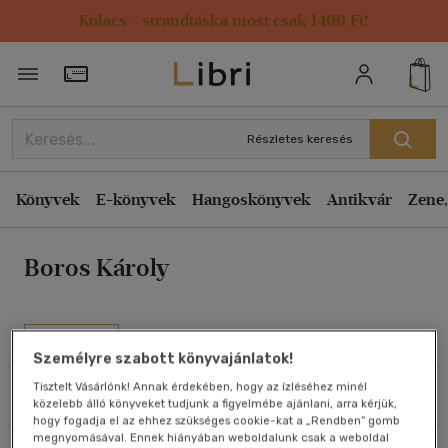
Kulacs / strandtáska most csak 1499 Ft!
Rendezés
Törzsvásárlói Kártya adatai
Rendezés
Kiadás éve szerint csökkenő
Részletes keresés
Kiadás éve szerint növekvő
Ár szerint csökkenő
Könyvek
E-könyvek
Hangoskönyvek
Antikvár
Zene,
Ár szerint növekvő
Boros Károly
Eladott darabszám szerint csökkenő
Eladott darabszám szerint növekvő
Cím szerint A-Z
Művei
Szerző szerint A-Z
Személyre szabott könyvajánlatok!
Tisztelt Vásárlónk! Annak érdekében, hogy az ízléséhez minél
Szűrés
Rendezés
közelebb álló könyveket tudjunk a figyelmébe ajánlani, arra kérjük,
Megjelenítés
hogy fogadja el az ehhez szükséges cookie-kat a „Rendben” gomb
megnyomásával. Ennek hiányában weboldalunk csak a weboldal
20 db / oldal