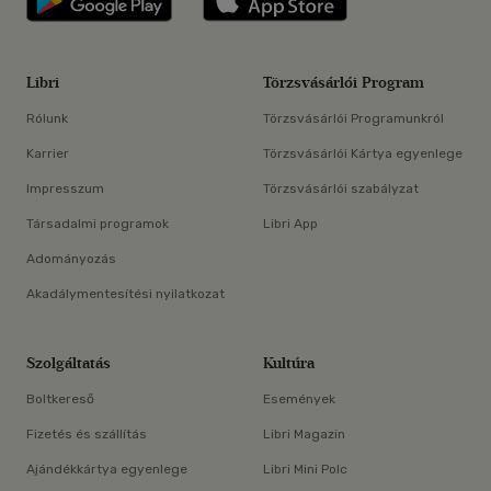
Libri
Törzsvásárlói Program
Rólunk
Törzsvásárlói Programunkról
Karrier
Törzsvásárlói Kártya egyenlege
Impresszum
Törzsvásárlói szabályzat
Társadalmi programok
Libri App
Adományozás
Akadálymentesítési nyilatkozat
Szolgáltatás
Kultúra
Boltkereső
Események
Fizetés és szállítás
Libri Magazin
Ajándékkártya egyenlege
Libri Mini Polc