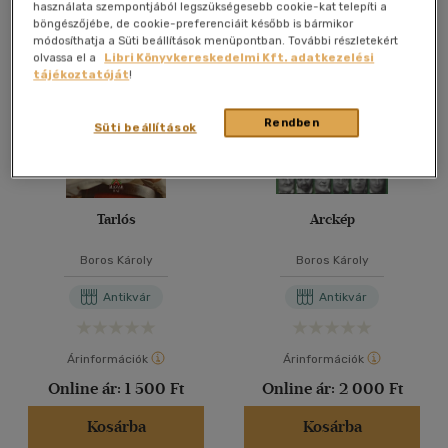
Összesen
4
db
használata szempontjából legszükségesebb cookie-kat telepíti a
böngészőjébe, de cookie-preferenciáit később is bármikor
40 db / oldal
módosíthatja a Süti beállítások menüpontban. További részletekért
olvassa el a
Libri Könyvkereskedelmi Kft. adatkezelési
tájékoztatóját
!
Alkalmaz
Rendben
Süti beállítások
Tarlós
Arckép
Boros Károly
Boros Károly
Antikvár
Antikvár
Árinformációk
Árinformációk
Online ár:
1 500 Ft
Online ár:
2 000 Ft
Kosárba
Kosárba