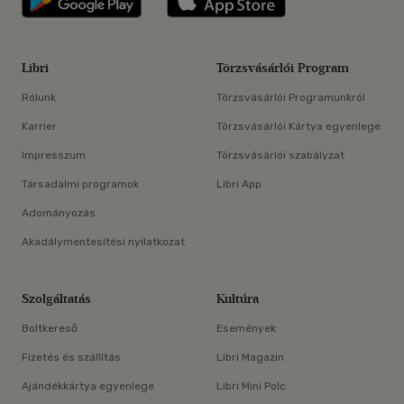
Libri
Törzsvásárlói Program
Rólunk
Törzsvásárlói Programunkról
Karrier
Törzsvásárlói Kártya egyenlege
Impresszum
Törzsvásárlói szabályzat
Társadalmi programok
Libri App
Adományozás
Akadálymentesítési nyilatkozat
Szolgáltatás
Kultúra
Boltkereső
Események
Fizetés és szállítás
Libri Magazin
Ajándékkártya egyenlege
Libri Mini Polc