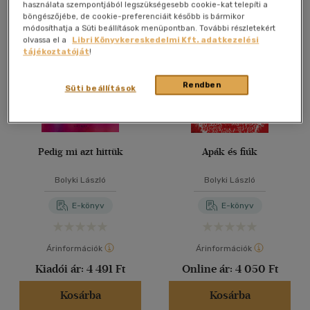
Összesen
3
db
használata szempontjából legszükségesebb cookie-kat telepíti a
böngészőjébe, de cookie-preferenciáit később is bármikor
40 db / oldal
módosíthatja a Süti beállítások menüpontban. További részletekért
olvassa el a
Libri Könyvkereskedelmi Kft. adatkezelési
tájékoztatóját
!
Alkalmaz
Rendben
Süti beállítások
Pedig mi azt hittük
Apák és fiúk
Bolyki László
Bolyki László
E-könyv
E-könyv
Árinformációk
Árinformációk
Kiadói ár:
4 491 Ft
Online ár:
4 050 Ft
Kosárba
Kosárba