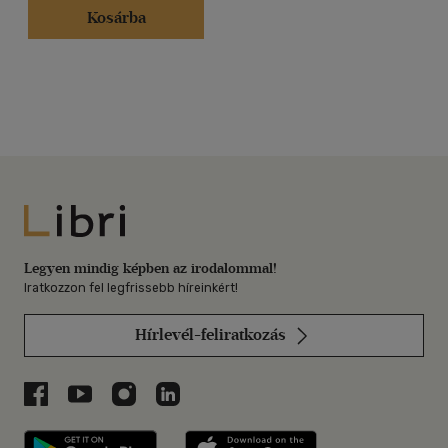
Kosárba
Libri
Legyen mindig képben az irodalommal!
Iratkozzon fel legfrissebb híreinkért!
Hírlevél-feliratkozás
Libri a Facebookon
Libri a Youtube-on
Libri az Instagramon
Libri a LinkedInen
Libri applikáció Szerezd meg: Google P
Libri applikáció 