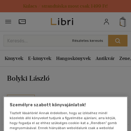
Kulacs / strandtáska most csak 1499 Ft!
Rendezés
Törzsvásárlói Kártya adatai
Rendezés
Kiadás éve szerint csökkenő
Részletes keresés
Kiadás éve szerint növekvő
Ár szerint csökkenő
Könyvek
E-könyvek
Hangoskönyvek
Antikvár
Zene,
Ár szerint növekvő
Bolyki László
Eladott darabszám szerint csökkenő
Eladott darabszám szerint növekvő
Cím szerint A-Z
Művei
Szerző szerint A-Z
Személyre szabott könyvajánlatok!
Tisztelt Vásárlónk! Annak érdekében, hogy az ízléséhez minél
Szűrés
Rendezés
közelebb álló könyveket tudjunk a figyelmébe ajánlani, arra kérjük,
Megjelenítés
hogy fogadja el az ehhez szükséges cookie-kat a „Rendben” gomb
megnyomásával. Ennek hiányában weboldalunk csak a weboldal
20 db / oldal