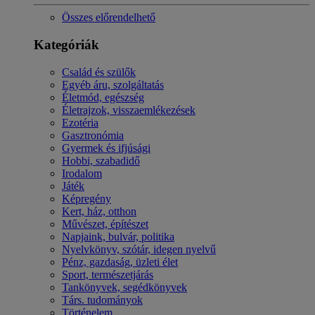
Összes előrendelhető
Kategóriák
Család és szülők
Egyéb áru, szolgáltatás
Életmód, egészség
Életrajzok, visszaemlékezések
Ezotéria
Gasztronómia
Gyermek és ifjúsági
Hobbi, szabadidő
Irodalom
Játék
Képregény
Kert, ház, otthon
Művészet, építészet
Napjaink, bulvár, politika
Nyelvkönyv, szótár, idegen nyelvű
Pénz, gazdaság, üzleti élet
Sport, természetjárás
Tankönyvek, segédkönyvek
Társ. tudományok
Történelem