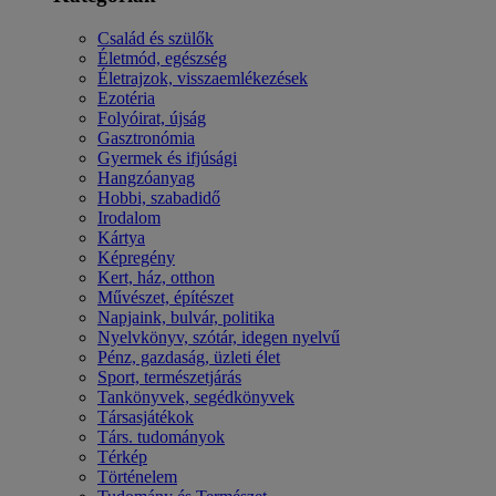
Család és szülők
Életmód, egészség
Életrajzok, visszaemlékezések
Ezotéria
Folyóirat, újság
Gasztronómia
Gyermek és ifjúsági
Hangzóanyag
Hobbi, szabadidő
Irodalom
Kártya
Képregény
Kert, ház, otthon
Művészet, építészet
Napjaink, bulvár, politika
Nyelvkönyv, szótár, idegen nyelvű
Pénz, gazdaság, üzleti élet
Sport, természetjárás
Tankönyvek, segédkönyvek
Társasjátékok
Társ. tudományok
Térkép
Történelem