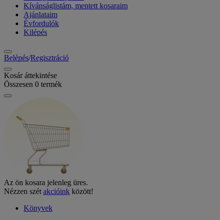
Kívánságlistám, mentett kosaraim
Ajánlataim
Évfordulók
Kilépés
Belépés
/
Regisztráció
Kosár áttekintése
Összesen
0
termék
Az ön kosara jelenleg üres.
Nézzen szét
akcióink
között!
Könyvek