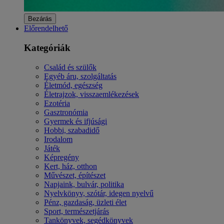
Bezárás
Előrendelhető
Kategóriák
Család és szülők
Egyéb áru, szolgáltatás
Életmód, egészség
Életrajzok, visszaemlékezések
Ezotéria
Gasztronómia
Gyermek és ifjúsági
Hobbi, szabadidő
Irodalom
Játék
Képregény
Kert, ház, otthon
Művészet, építészet
Napjaink, bulvár, politika
Nyelvkönyv, szótár, idegen nyelvű
Pénz, gazdaság, üzleti élet
Sport, természetjárás
Tankönyvek, segédkönyvek