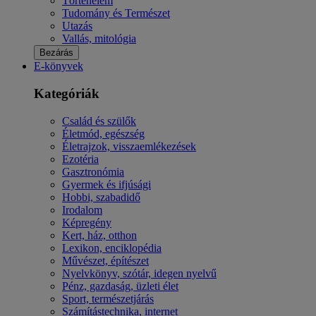
Történelem
Tudomány és Természet
Utazás
Vallás, mitológia
Bezárás
E-könyvek
Kategóriák
Család és szülők
Életmód, egészség
Életrajzok, visszaemlékezések
Ezotéria
Gasztronómia
Gyermek és ifjúsági
Hobbi, szabadidő
Irodalom
Képregény
Kert, ház, otthon
Lexikon, enciklopédia
Művészet, építészet
Nyelvkönyv, szótár, idegen nyelvű
Pénz, gazdaság, üzleti élet
Sport, természetjárás
Számítástechnika, internet