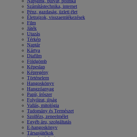
Napjaink, bulvár, politika
Számítástechnika, internet
Pénz, gazdaság, üzleti élet
Életrajzok, visszaemlékezések
Film
Játék
Utazás
Térkép
Naptár
Kártya
Diafilm
Földgömb
Képeslap
Képregény
Történelem
Hangoskönyv
Hangzóanyag
Papír, írószer
Folyóirat, újság
Vallás, mitológia
Tudomány és Természet
Szolfézs, zeneelmélet
Egyéb áru, szolgáltatás
E-hangoskönyv
Társasjátékok