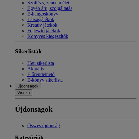
Szolfézs, zeneelmélet
Egyéb áru, szolgáltatás
E-hangoskönyv
Társasjátékok
Kreatív játékok
Fejlesztő játékok
Könyves kiegészítők
Sikerlisták
Heti sikerlista
Aktuális
Előrendelhető
E-könyv sikerlista
Újdonságok
Vissza
Újdonságok
Összes újdonság
Kategóriák