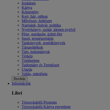
Irodalom
Kártya
Képregény
Kert, ház, otthon
Művészet, építészet
Napjaink, bulvár, politika
Nyelvkönyv, szótár, idegen nyelvű
Pénz, gazdaság, üzleti élet
Sport, természetjárás
Tankönyvek, segédkönyvek
Társasjátékok
Társ. tudományok
Térkép
Történelem
Tudomány és Természet
Utazás
Vallás, mitológia
Bezárás
Információk
Libri
Törzsvásárlói Program
Törzsvásárlói Kártya egyenlege