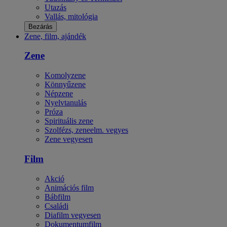
Utazás
Vallás, mitológia
Bezárás
Zene, film, ajándék
Zene
Komolyzene
Könnyűzene
Népzene
Nyelvtanulás
Próza
Spirituális zene
Szolfézs, zeneelm. vegyes
Zene vegyesen
Film
Akció
Animációs film
Bábfilm
Családi
Diafilm vegyesen
Dokumentumfilm