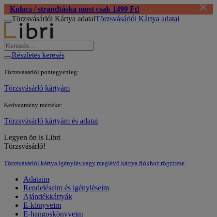
×
Kulacs / strandtáska most csak 1499 Ft!
Törzsvásárlói Kártya adatai
Törzsvásárlói Kártya adatai
Részletes keresés
Törzsvásárlói pontegyenleg:
Törzsvásárló kártyám
Kedvezmény mértéke:
Törzsvásárló kártyám és adatai
Legyen ön is Libri
Törzsvásárló!
Törzsvásárlói kártya igénylés vagy meglévő kártya fiókhoz rögzítése
Adataim
Rendeléseim és igényléseim
Ajándékkártyák
E-könyveim
E-hangoskönyveim