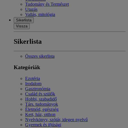
Tudomány és Természet
Utazás
Vallás, mitológia
Sikerlista
Vissza
Sikerlista
Összes sikerlista
Kategóriák
Ezotéria
Irodalom
Gasztronómia
Család és szülők
Hobbi, szabadidő
Társ. tudományok
Életmód, egészség
Kert, ház, otthon
Nyelvkönyv, szótár, idegen nyelvű
Gyermek és ifjúsági