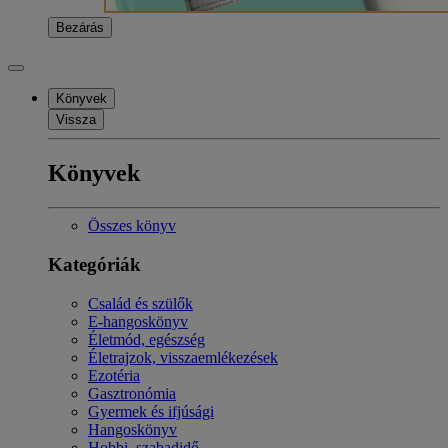
Bezárás
Könyvek
Vissza
Könyvek
Összes könyv
Kategóriák
Család és szülők
E-hangoskönyv
Életmód, egészség
Életrajzok, visszaemlékezések
Ezotéria
Gasztronómia
Gyermek és ifjúsági
Hangoskönyv
Hobbi, szabadidő