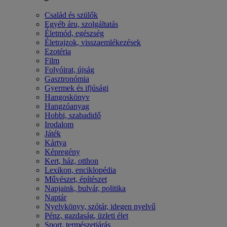
Család és szülők
Egyéb áru, szolgáltatás
Életmód, egészség
Életrajzok, visszaemlékezések
Ezotéria
Film
Folyóirat, újság
Gasztronómia
Gyermek és ifjúsági
Hangoskönyv
Hangzóanyag
Hobbi, szabadidő
Irodalom
Játék
Kártya
Képregény
Kert, ház, otthon
Lexikon, enciklopédia
Művészet, építészet
Napjaink, bulvár, politika
Naptár
Nyelvkönyv, szótár, idegen nyelvű
Pénz, gazdaság, üzleti élet
Sport, természetjárás