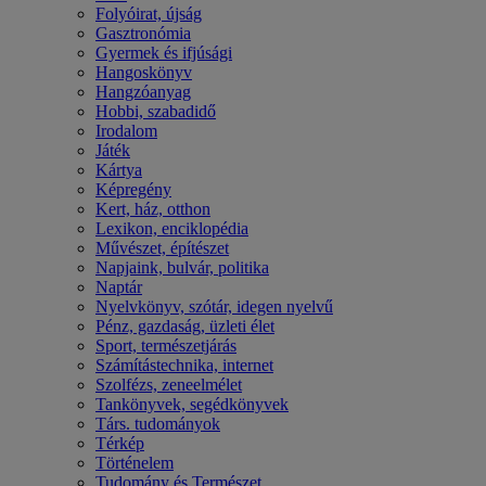
Folyóirat, újság
Gasztronómia
Gyermek és ifjúsági
Hangoskönyv
Hangzóanyag
Hobbi, szabadidő
Irodalom
Játék
Kártya
Képregény
Kert, ház, otthon
Lexikon, enciklopédia
Művészet, építészet
Napjaink, bulvár, politika
Naptár
Nyelvkönyv, szótár, idegen nyelvű
Pénz, gazdaság, üzleti élet
Sport, természetjárás
Számítástechnika, internet
Szolfézs, zeneelmélet
Tankönyvek, segédkönyvek
Társ. tudományok
Térkép
Történelem
Tudomány és Természet