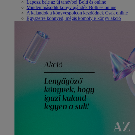
Lapozz bele az új tanévbe! Bolti és online
Minden második könyv ajándék Bolti és online
A kalandok a könyvespolcon kezdődnek Csak online
Egyszerre könnyed, mégis komoly e-könyv akció