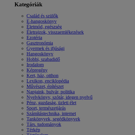
Kategóriák
Család és szülők
E-hangoskönyv
Életmód, egészség
Életrajzok, visszaemlékezések
Ezotéria
Gasztronómia
Gyermek és ifjúsági
Hangoskönyv
Hobbi, szabadidő
Irodalom
Képregény
Kert, ház, otthon
Lexikon, enciklopédia
Művészet, építészet
Napjaink, bulvár, politika
Nyelvkönyv, szótár, idegen nyelvű
Pénz, gazdaság, üzleti élet
Sport, természetjárás
Számítástechnika, internet
Tankönyvek, segédkönyvek
Társ. tudományok
Térkép