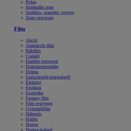
Próza
Spirituális zene
Szolfézs, zeneelm. vegyes
Zene vegyesen
Film
Akció
Animációs film
Bábfilm
Családi
Diafilm vegyesen
Dokumentumfilm
Dráma
Egészségről-betegségről
Életrajzi
Erotikus
Ezoterika
Fantasy film
Film vegyesen
Gyermekfilm
Háborús
Hobbi
Horror
Humor-kabaré