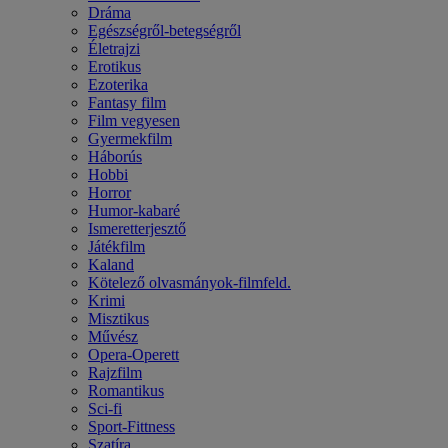
Dráma
Egészségről-betegségről
Életrajzi
Erotikus
Ezoterika
Fantasy film
Film vegyesen
Gyermekfilm
Háborús
Hobbi
Horror
Humor-kabaré
Ismeretterjesztő
Játékfilm
Kaland
Kötelező olvasmányok-filmfeld.
Krimi
Misztikus
Művész
Opera-Operett
Rajzfilm
Romantikus
Sci-fi
Sport-Fittness
Szatíra