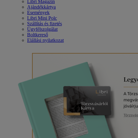
Libri Magazin
Ajándékkártya
Események
Libri Mini Polc
Szállítás és fizetés
Ügyfélszolgálat
Boltkereső
Elállási nyilatkozat