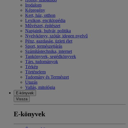
Irodalom
Képregény
Kert, ház, otthon
Lexikon, enciklopédia
Művészet, építészet
Napjaink, bulvár, politika
Nyelvkönyv, szótár, idegen nyelvű
Pénz, gazdaság, üzleti élet
Sport, természetjárás
Számítástechnika, internet
Tankönyvek, segédkönyvek
Társ. tudományok
Térkép
Történelem
Tudomány és Természet
Utazás
Vallás, mitológia
E-könyvek
Vissza
E-könyvek