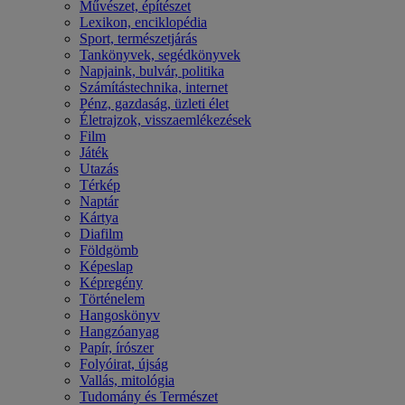
Művészet, építészet
Lexikon, enciklopédia
Sport, természetjárás
Tankönyvek, segédkönyvek
Napjaink, bulvár, politika
Számítástechnika, internet
Pénz, gazdaság, üzleti élet
Életrajzok, visszaemlékezések
Film
Játék
Utazás
Térkép
Naptár
Kártya
Diafilm
Földgömb
Képeslap
Képregény
Történelem
Hangoskönyv
Hangzóanyag
Papír, írószer
Folyóirat, újság
Vallás, mitológia
Tudomány és Természet