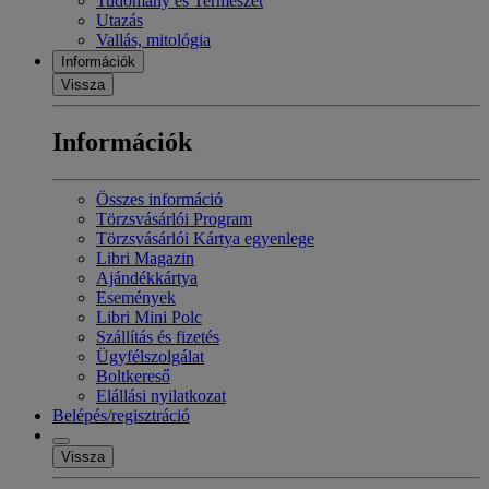
Tudomány és Természet
Utazás
Vallás, mitológia
Információk
Vissza
Információk
Összes információ
Törzsvásárlói Program
Törzsvásárlói Kártya egyenlege
Libri Magazin
Ajándékkártya
Események
Libri Mini Polc
Szállítás és fizetés
Ügyfélszolgálat
Boltkereső
Elállási nyilatkozat
Belépés/regisztráció
Vissza