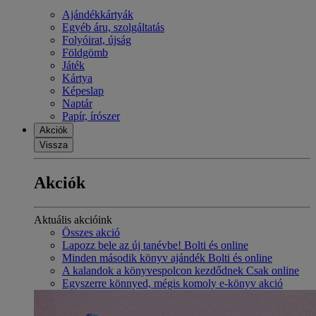
Ajándékkártyák
Egyéb áru, szolgáltatás
Folyóirat, újság
Földgömb
Játék
Kártya
Képeslap
Naptár
Papír, írószer
Akciók
Vissza
Akciók
Aktuális akcióink
Összes akció
Lapozz bele az új tanévbe! Bolti és online
Minden második könyv ajándék Bolti és online
A kalandok a könyvespolcon kezdődnek Csak online
Egyszerre könnyed, mégis komoly e-könyv akció