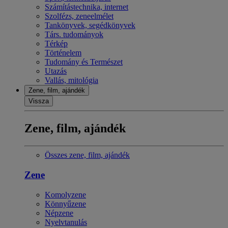
Számítástechnika, internet
Szolfézs, zeneelmélet
Tankönyvek, segédkönyvek
Társ. tudományok
Térkép
Történelem
Tudomány és Természet
Utazás
Vallás, mitológia
Zene, film, ajándék
Vissza
Zene, film, ajándék
Összes zene, film, ajándék
Zene
Komolyzene
Könnyűzene
Népzene
Nyelvtanulás