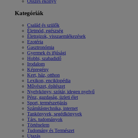
Összes ekönyv
Kategóriák
Család és szülők
Életmód, egészség
Életrajzok, visszaemlékezések
Ezotéria
Gasztronómia
Gyermek és ifjúsági
Hobbi, szabadidő
Irodalom
Képregény
Kert, ház, otthon
Lexikon, enciklopédia
Művészet, építészet
Nyelvkönyv, szótár, idegen nyelvű
Pénz, gazdaság, üzleti élet
Sport, természetjárás
Számítástechnika, internet
Tankönyvek, segédkönyvek
Társ. tudományok
Történelem
Tudomány és Természet
Utazás