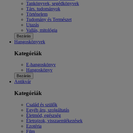
Tankönyvek, segédkönyvek
Társ. tudományok
Történelem
Tudomány és Természet
Utazás
Vallás, mitológia
Bezárás
Hangoskönyvek
Kategóriák
E-hangoskönyv
Hangoskönyv
Bezárás
Antikvár
Kategóriák
Család és szülők
Egyéb áru, szolgáltatás
Életmód, egészség
Életrajzok, visszaemlékezések
Ezotéria
Film