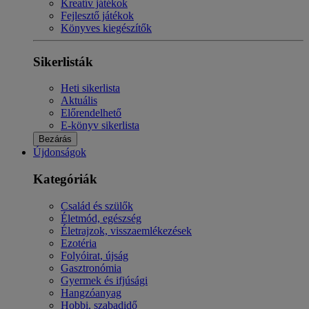
Kreatív játékok
Fejlesztő játékok
Könyves kiegészítők
Sikerlisták
Heti sikerlista
Aktuális
Előrendelhető
E-könyv sikerlista
Bezárás
Újdonságok
Kategóriák
Család és szülők
Életmód, egészség
Életrajzok, visszaemlékezések
Ezotéria
Folyóirat, újság
Gasztronómia
Gyermek és ifjúsági
Hangzóanyag
Hobbi, szabadidő