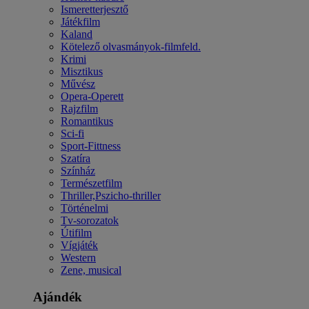
Ismeretterjesztő
Játékfilm
Kaland
Kötelező olvasmányok-filmfeld.
Krimi
Misztikus
Művész
Opera-Operett
Rajzfilm
Romantikus
Sci-fi
Sport-Fittness
Szatíra
Színház
Természetfilm
Thriller,Pszicho-thriller
Történelmi
Tv-sorozatok
Útifilm
Vígjáték
Western
Zene, musical
Ajándék