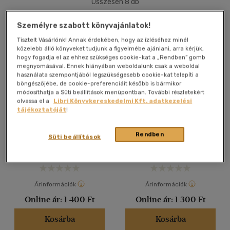
Összesen
8
db
40 db / oldal
Személyre szabott könyvajánlatok!
Tisztelt Vásárlónk! Annak érdekében, hogy az ízléséhez minél
közelebb álló könyveket tudjunk a figyelmébe ajánlani, arra kérjük,
Alkalmaz
hogy fogadja el az ehhez szükséges cookie-kat a „Rendben” gomb
megnyomásával. Ennek hiányában weboldalunk csak a weboldal
használata szempontjából legszükségesebb cookie-kat telepíti a
böngészőjébe, de cookie-preferenciáit később is bármikor
módosíthatja a Süti beállítások menüpontban. További részletekért
olvassa el a
Libri Könyvkereskedelmi Kft. adatkezelési
tájékoztatóját
!
Válogatott zsoltárok
Válogatott zsoltárok
Bodrog Miklós
Bodrog Miklós
Rendben
Süti beállítások
Antikvár
Antikvár
Árinformációk
Árinformációk
Online ár:
1 400 Ft
Online ár:
1 300 Ft
Kosárba
Kosárba