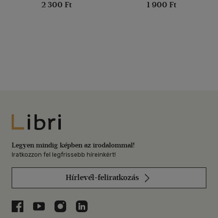
2 300 Ft
1 900 Ft
Libri
Legyen mindig képben az irodalommal!
Iratkozzon fel legfrissebb híreinkért!
Hírlevél-feliratkozás
Libri a Facebookon
Libri a Youtube-on
Libri az Instagramon
Libri a LinkedInen