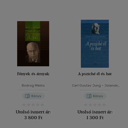
Fények és árnyak
A psziché él és hat
Bodrog Miklós
Carl Gustav Jung
-
Jolande
Jacobi
Könyv
Könyv
Utolsó ismert ár:
Utolsó ismert ár:
3 800 Ft
1 300 Ft