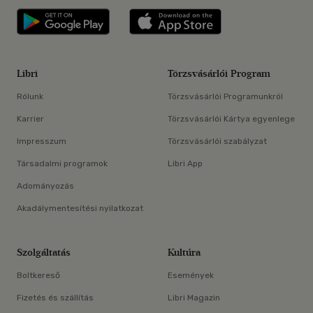
Libri applikáció Szerezd meg: Google P
Libri applikáció 
Libri
Törzsvásárlói Program
Rólunk
Törzsvásárlói Programunkról
Karrier
Törzsvásárlói Kártya egyenlege
Impresszum
Törzsvásárlói szabályzat
Társadalmi programok
Libri App
Adományozás
Akadálymentesítési nyilatkozat
Szolgáltatás
Kultúra
Boltkereső
Események
Fizetés és szállítás
Libri Magazin