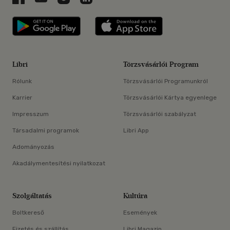
Libri applikáció Szerezd meg: Google P
Libri applikáció 
Libri
Törzsvásárlói Program
Rólunk
Törzsvásárlói Programunkról
Karrier
Törzsvásárlói Kártya egyenlege
Impresszum
Törzsvásárlói szabályzat
Társadalmi programok
Libri App
Adományozás
Akadálymentesítési nyilatkozat
Szolgáltatás
Kultúra
Boltkereső
Események
Fizetés és szállítás
Libri Magazin