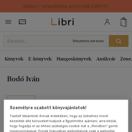
Kulacs / strandtáska most csak 1499 Ft!
Rendezés
Törzsvásárlói Kártya adatai
Rendezés
Kiadás éve szerint csökkenő
Részletes keresés
Kiadás éve szerint növekvő
Ár szerint csökkenő
Könyvek
E-könyvek
Hangoskönyvek
Antikvár
Zene,
Ár szerint növekvő
Bodó Iván
Eladott darabszám szerint csökkenő
Eladott darabszám szerint növekvő
Cím szerint A-Z
Művei
Szerző szerint A-Z
Személyre szabott könyvajánlatok!
Olvasói vélemények
Tisztelt Vásárlónk! Annak érdekében, hogy az ízléséhez minél
közelebb álló könyveket tudjunk a figyelmébe ajánlani, arra kérjük,
Megjelenítés
hogy fogadja el az ehhez szükséges cookie-kat a „Rendben” gomb
Szűrés
Rendezés
megnyomásával. Ennek hiányában weboldalunk csak a weboldal
20 db / oldal