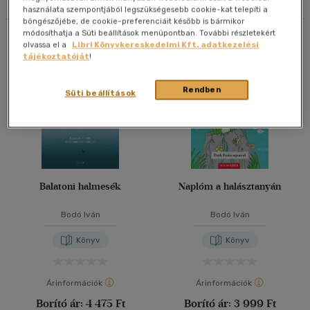
használata szempontjából legszükségesebb cookie-kat telepíti a
40 db / oldal
böngészőjébe, de cookie-preferenciáit később is bármikor
módosíthatja a Süti beállítások menüpontban. További részletekért
Összesen
4
db
olvassa el a
Libri Könyvkereskedelmi Kft. adatkezelési
tájékoztatóját
!
Alkalmaz
Rendben
Süti beállítások
Balatoni halmesék
Naplóm a halásztanyán
Bodó Iván
Bodó Iván
Könyv
Könyv
Árinformációk
Árinformációk
Borító ár:
4 475 Ft
Borító ár:
3 999 Ft