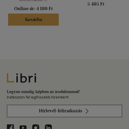
Árinformációk
5 495 Ft
Online ár:
4 199 Ft
Kosárba
Libri
Legyen mindig képben az irodalommal!
Iratkozzon fel legfrissebb híreinkért!
Hírlevél-feliratkozás
Libri a Facebookon
Libri a Youtube-on
Libri az Instagramon
Libri a LinkedInen